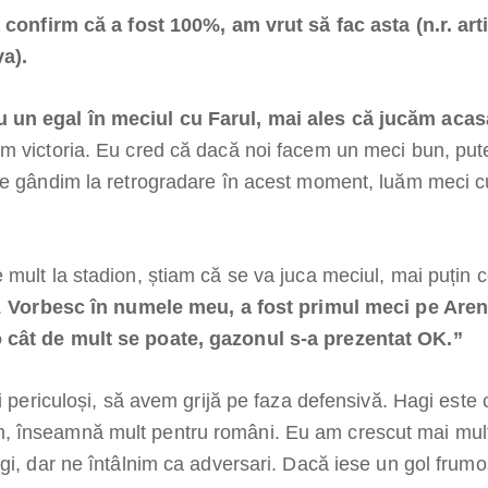
 confirm că a fost 100%, am vrut să fac asta (n.r. arti
a).
 un egal în meciul cu Farul, mai ales că jucăm aca
m victoria. Eu cred că dacă noi facem un meci bun, put
ne gândim la retrogradare în acest moment, luăm meci 
 mult la stadion, știam că se va juca meciul, mai puțin 
.
Vorbesc în numele meu, a fost primul meci pe Aren
 cât de mult se poate, gazonul s-a prezentat OK.”
ri periculoși, să avem grijă pe faza defensivă. Hagi este 
 înseamnă mult pentru români. Eu am crescut mai mult
gi, dar ne întâlnim ca adversari. Dacă iese un gol frumos