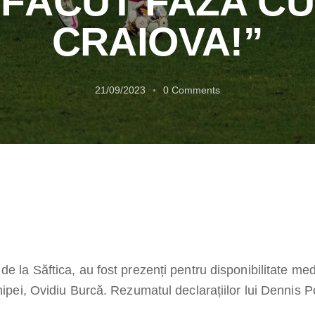
FĂCUT FAZA CU
CRAIOVA!”
21/09/2023
0
Comments
de la Săftica, au fost prezenți pentru disponibilitate me
hipei, Ovidiu Burcă. Rezumatul declarațiilor lui Dennis Poli