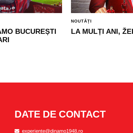
NOUTĂȚI
NAMO BUCUREȘTI
LA MULȚI ANI, Ž
ARI
DATE DE CONTACT
experiente@dinamo1948.ro