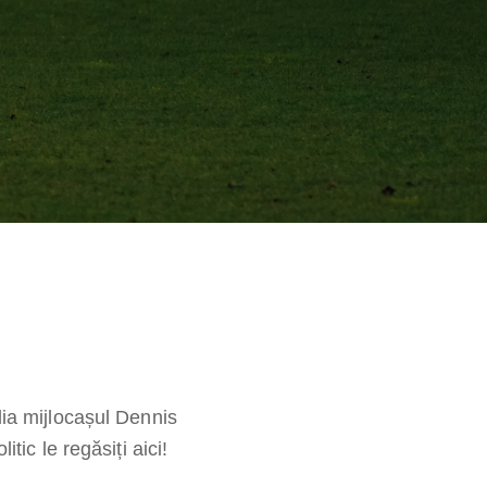
dia mijlocașul Dennis
tic le regăsiți aici!