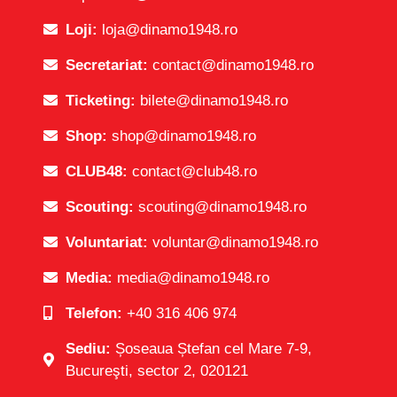
Loji:
loja@dinamo1948.ro
Secretariat:
contact@dinamo1948.ro
Ticketing:
bilete@dinamo1948.ro
Shop:
shop@dinamo1948.ro
CLUB48:
contact@club48.ro
Scouting:
scouting@dinamo1948.ro
Voluntariat:
voluntar@dinamo1948.ro
Media:
media@dinamo1948.ro
Telefon:
+40 316 406 974
Sediu:
Șoseaua Ștefan cel Mare 7-9,
Bucureşti, sector 2, 020121