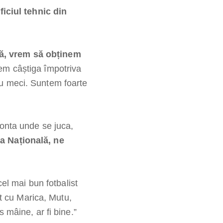
ficiul tehnic din
să, vrem să obținem
em câștiga împotriva
cu meci. Suntem foarte
conta unde se juca,
a Națională, ne
cel mai bun fotbalist
 cu Marica, Mutu,
 mâine, ar fi bine.”