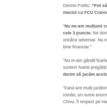
Dennis Politic:
”Pot să
meciul cu FCU Craiov
”
Nu ne-am mulțumi cu
cele 3 puncte.
Ne dori
oricărui adversar. Nu 
bine financiar.”
”Nu m-am gândit foarte
suntem foarte pregătiți
dorim să jucăm acolo
”Farul are mulți jucăto
român, un nume enorm,
Chivu. Îl respect pe Ha