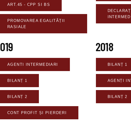
ART.45 - CPP SI BS
DECLARAȚ
INTERMED
PROMOVAREA EGALITĂȚII
RASIALE
019
2018
AGENTI INTERMEDIARI
BILANȚ 1
BILANȚ 1
AGENȚI I
BILANȚ 2
BILANȚ 2
CONT PROFIT ȘI PIERDERI