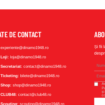
ATE DE CONTACT
ABO
Și fii
experiente@dinamo1948.ro
despr
Loji:
loja@dinamo1948.ro
Secretariat:
contact@dinamo1948.ro
Ticketing:
bilete@dinamo1948.ro
Am
Shop:
shop@dinamo1948.ro
Po
și
CLUB48:
contact@club48.ro
c
Scouting:
scouting@dinamo1948.ro