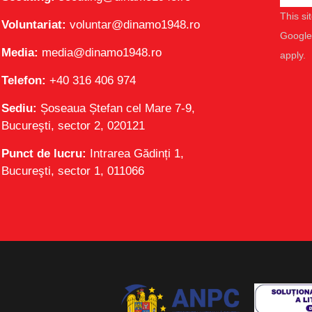
This s
Voluntariat:
voluntar@dinamo1948.ro
Googl
Media:
media@dinamo1948.ro
apply.
Telefon:
+40 316 406 974
Sediu:
Șoseaua Ștefan cel Mare 7-9,
Bucureşti, sector 2, 020121
Punct de lucru:
Intrarea Gădinți 1,
Bucureşti, sector 1, 011066