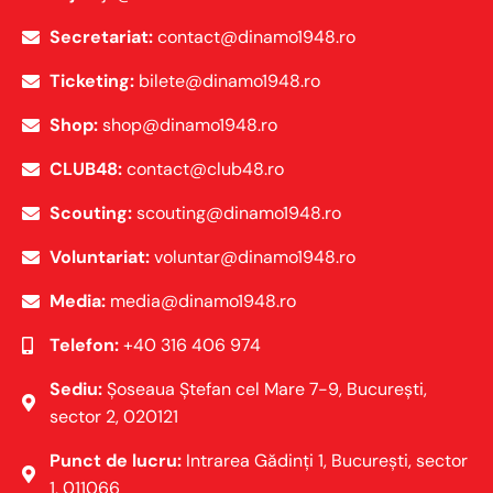
Secretariat:
contact@dinamo1948.ro
Ticketing:
bilete@dinamo1948.ro
Shop:
shop@dinamo1948.ro
CLUB48:
contact@club48.ro
Scouting:
scouting@dinamo1948.ro
Voluntariat:
voluntar@dinamo1948.ro
Media:
media@dinamo1948.ro
Telefon:
+40 316 406 974
Sediu:
Șoseaua Ștefan cel Mare 7-9, Bucureşti,
sector 2, 020121
Punct de lucru:
Intrarea Gădinți 1, Bucureşti, sector
1, 011066