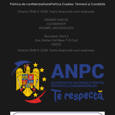
Politica de confidențialitate
Politica Cookies
Termenii și Condițiile
Dinamo 1948 © 2026. Toate drepturile sunt rezervate.
DINAMO 1948 SA
CUI:13699971
ROONRC.J40/1429/2001
Bucuresti, Sect.2
Sos. Stefan Cel Mare 7-9 Cod
020121
Dinamo 1948 © 2026. Toate drepturile sunt rezervate.