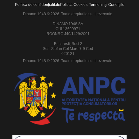
Politica de confidențialitate
Politica Cookies
Termenii și Condițiile
Dinamo 1948 © 2026. Toate drepturile sunt rezervate.
DINAMO 1948 SA
CUI:13699971
ROONRC.J40/1429/2001
Bucuresti, Sect.2
Sos. Stefan Cel Mare 7-9 Cod
020121
Dinamo 1948 © 2026. Toate drepturile sunt rezervate.