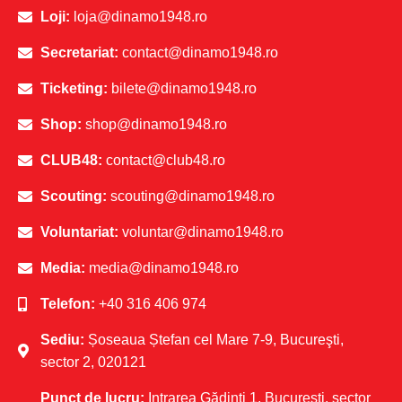
Loji:
loja@dinamo1948.ro
Secretariat:
contact@dinamo1948.ro
Ticketing:
bilete@dinamo1948.ro
Shop:
shop@dinamo1948.ro
CLUB48:
contact@club48.ro
Scouting:
scouting@dinamo1948.ro
Voluntariat:
voluntar@dinamo1948.ro
Media:
media@dinamo1948.ro
Telefon:
+40 316 406 974
Sediu:
Șoseaua Ștefan cel Mare 7-9, Bucureşti,
sector 2, 020121
Punct de lucru:
Intrarea Gădinți 1, Bucureşti, sector