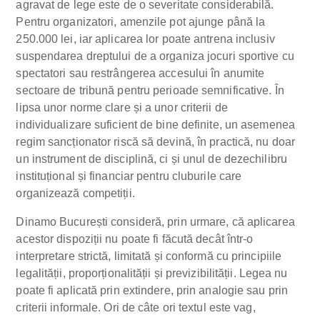
agravat de lege este de o severitate considerabilă.
Pentru organizatori, amenzile pot ajunge până la
250.000 lei, iar aplicarea lor poate antrena inclusiv
suspendarea dreptului de a organiza jocuri sportive cu
spectatori sau restrângerea accesului în anumite
sectoare de tribună pentru perioade semnificative. În
lipsa unor norme clare și a unor criterii de
individualizare suficient de bine definite, un asemenea
regim sancționator riscă să devină, în practică, nu doar
un instrument de disciplină, ci și unul de dezechilibru
instituțional și financiar pentru cluburile care
organizează competiții.
Dinamo București consideră, prin urmare, că aplicarea
acestor dispoziții nu poate fi făcută decât într-o
interpretare strictă, limitată și conformă cu principiile
legalității, proporționalității și previzibilității. Legea nu
poate fi aplicată prin extindere, prin analogie sau prin
criterii informale. Ori de câte ori textul este vag,