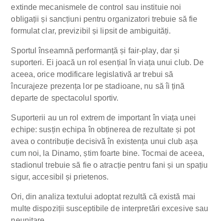
extinde mecanismele de control sau instituie noi
obligații și sancțiuni pentru organizatori trebuie să fie
formulat clar, previzibil și lipsit de ambiguități.
Sportul înseamnă performanță și fair-play, dar și
suporteri. Ei joacă un rol esențial în viața unui club. De
aceea, orice modificare legislativă ar trebui să
încurajeze prezența lor pe stadioane, nu să îi țină
departe de spectacolul sportiv.
Suporterii au un rol extrem de important în viața unei
echipe: susțin echipa în obținerea de rezultate și pot
avea o contribuție decisivă în existența unui club așa
cum noi, la Dinamo, știm foarte bine. Tocmai de aceea,
stadionul trebuie să fie o atracție pentru fani și un spațiu
sigur, accesibil și prietenos.
Ori, din analiza textului adoptat rezultă că există mai
multe dispoziții susceptibile de interpretări excesive sau
neunitare.