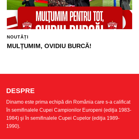
NOUTĂȚI
MULȚUMIM, OVIDIU BURCĂ!
DESPRE
Dinamo este prima echipă din România care s-a calificat
în semifinalele Cupei Campionilor Europeni (ediţia 1983-
1984) şi în semifinalele Cupei Cupelor (ediţia 1989-
1990).