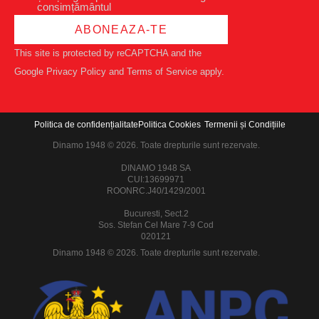
consimțământul
ABONEAZA-TE
This site is protected by reCAPTCHA and the
Google
Privacy Policy
and
Terms of Service
apply.
Politica de confidențialitate
Politica Cookies
Termenii și Condițiile
Dinamo 1948 © 2026. Toate drepturile sunt rezervate.
DINAMO 1948 SA
CUI:13699971
ROONRC.J40/1429/2001
Bucuresti, Sect.2
Sos. Stefan Cel Mare 7-9 Cod
020121
Dinamo 1948 © 2026. Toate drepturile sunt rezervate.