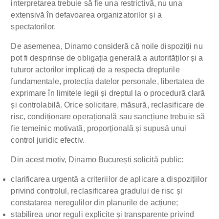
interpretarea trebuie să fie una restrictivă, nu una
extensivă în defavoarea organizatorilor și a
spectatorilor.
De asemenea, Dinamo consideră că noile dispoziții nu
pot fi desprinse de obligația generală a autorităților și a
tuturor actorilor implicați de a respecta drepturile
fundamentale, protecția datelor personale, libertatea de
exprimare în limitele legii și dreptul la o procedură clară
și controlabilă. Orice solicitare, măsură, reclasificare de
risc, condiționare operațională sau sancțiune trebuie să
fie temeinic motivată, proporțională și supusă unui
control juridic efectiv.
Din acest motiv, Dinamo București solicită public:
clarificarea urgentă a criteriilor de aplicare a dispozițiilor
privind controlul, reclasificarea gradului de risc și
constatarea neregulilor din planurile de acțiune;
stabilirea unor reguli explicite și transparente privind