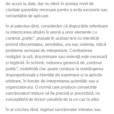
de acces la date, dar nu oferă în același nivel de
claritate garanțiile necesare pentru a evita excesele sau
neclaritățile de aplicare.
În al patrulea rând, considerăm că dispozițiile referitoare
la interzicerea afișării în arenă a unor elemente cu
conținut „politic”, plasate în același text cu interdicții
privind obscenitatea, xenofobia, ura sau violența, ridică
probleme serioase de interpretare. Combaterea
instigării la ură, discriminare sau violență este necesară
și legitimă. În schimb, noțiunea generică de „conținut
politic”, nedefinită clar, poate conduce la restrângerea
disproporționată a libertății de exprimare și la aplicări
arbitrare, în funcție de interpretarea autorității sau a
organizatorului. O normă care produce consecințe
sancționatorii trebuie să fie precisă și previzibilă, nu
susceptibilă de lecturi variabile de la un caz la altul.
În al cincilea rând, regimul sancționator introdus sau