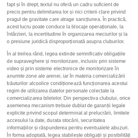
fapt și în drept, textul nu oferă un cadru suficient de
precis pentru delimitarea lor și nici criterii clare privind
pragul de gravitate care atrage sancțiunea. În practică,
acest lucru poate conduce la blocaje operaționale, la
întârzieri, la incertitudine în organizarea meciurilor și la
o presiune juridică disproporționată asupra cluburilor.
În al treilea rând, legea extinde semnificativ obligațiile
de supraveghere și monitorizare, inclusiv prin sisteme
video și prin sisteme electronice de monitorizare în
anumite zone ale arenei, iar în materia comercializării
băuturilor alcoolice condiționează funcționarea acestui
regim de utilizarea datelor personale colectate la
comercializarea biletelor. Din perspectiva clubului, orice
asemenea mecanism trebuie dublat de garanții legale
explicite privind scopul determinat al prelucrării, limitele
accesului la date, durata stocării, securitatea
informațiilor și răspunderea pentru eventualele abuzuri.
În forma adoptată, legea stabilește obligații și posibilități