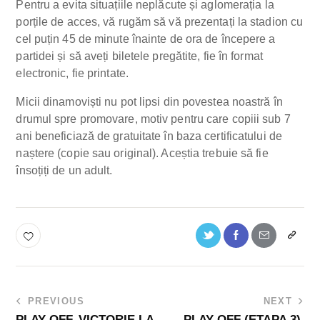
Pentru a evita situațiile neplăcute și aglomerația la
porțile de acces, vă rugăm să vă prezentați la stadion cu
cel puțin 45 de minute înainte de ora de începere a
partidei și să aveți biletele pregătite, fie în format
electronic, fie printate.
Micii dinamoviști nu pot lipsi din povestea noastră în
drumul spre promovare, motiv pentru care copiii sub 7
ani beneficiază de gratuitate în baza certificatului de
naștere (copie sau original). Aceștia trebuie să fie
însoțiți de un adult.
PREVIOUS
NEXT
PLAY-OFF. VICTORIE LA
PLAY-OFF (ETAPA 3).