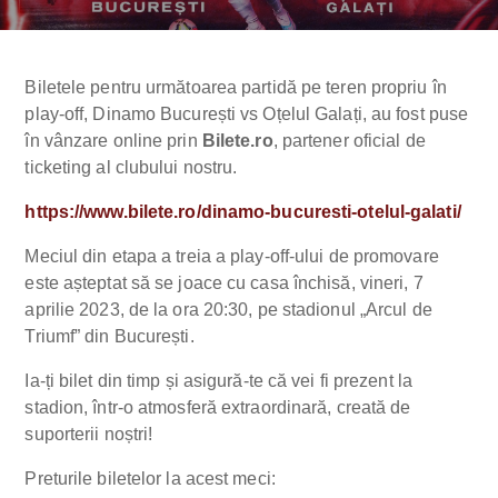
Biletele pentru următoarea partidă pe teren propriu în
play-off, Dinamo București vs Oțelul Galați, au fost puse
în vânzare online prin
Bilete.ro
, partener oficial de
ticketing al clubului nostru.
https://www.bilete.ro/dinamo-bucuresti-otelul-galati/
Meciul din etapa a treia a play-off-ului de promovare
este așteptat să se joace cu casa închisă, vineri, 7
aprilie 2023, de la ora 20:30, pe stadionul „Arcul de
Triumf” din București.
Ia-ți bilet din timp și asigură-te că vei fi prezent la
stadion, într-o atmosferă extraordinară, creată de
suporterii noștri!
Preturile biletelor la acest meci: