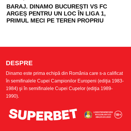
BARAJ. DINAMO BUCUREȘTI VS FC
ARGEȘ PENTRU UN LOC ÎN LIGA 1,
PRIMUL MECI PE TEREN PROPRIU
DESPRE
Dinamo este prima echipă din România care s-a calificat
în semifinalele Cupei Campionilor Europeni (ediţia 1983-
1984) şi în semifinalele Cupei Cupelor (ediţia 1989-
1990).