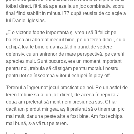
fotbal direct, fără să apeleze la un joc combinativ, scorul
final fiind stabilit în minutul 77 după reușita de colecție a
lui Daniel Iglesias.
„E o victorie foarte importantă și vreau să îi felicit pe
băieți că au abordat meciul bine, pe un teren dificil, cu o
echipă foarte bine organizată din punct de vedere
defensiv, cu un antrenor de mare perspectivă, pe care îl
apreciez mult. Sunt bucuros, era un moment important
pentru noi, trebuia să câștigăm pentru moralul nostru,
pentru tot ce înseamnă viitorul echipei în play-off.
Terenul a îngreunat jocul practicat de noi. Pe un astfel de
teren trebuie să ai un joc direct, de aceea în repriza a
doua am preferat să menținem presiunea sus. Chiar
dacă am pierdut mingea, aș fi preferat să o ținem un pic
mai mult, dar una peste alta a fost bine. Am fost echipa
mai bună, s-a văzut pe teren.