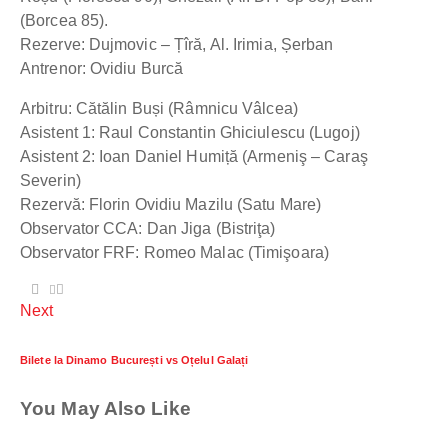
(Borcea 85).
Rezerve: Dujmovic – Țîră, Al. Irimia, Șerban
Antrenor: Ovidiu Burcă
Arbitru: Cătălin Buși (Râmnicu Vâlcea)
Asistent 1: Raul Constantin Ghiciulescu (Lugoj)
Asistent 2: Ioan Daniel Humiță (Armeniş – Caraş
Severin)
Rezervă: Florin Ovidiu Mazilu (Satu Mare)
Observator CCA: Dan Jiga (Bistriţa)
Observator FRF: Romeo Malac (Timişoara)
Next
Bilete la Dinamo București vs Oțelul Galați
You May Also Like