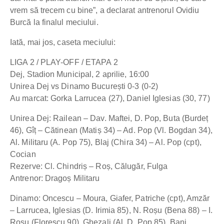
vrem să trecem cu bine”, a declarat antrenorul Ovidiu
Burcă la finalul meciului.
Iată, mai jos, caseta meciului:
LIGA 2 / PLAY-OFF / ETAPA 2
Dej, Stadion Municipal, 2 aprilie, 16:00
Unirea Dej vs Dinamo București 0-3 (0-2)
Au marcat: Gorka Larrucea (27), Daniel Iglesias (30, 77)
Unirea Dej: Railean – Dav. Maftei, D. Pop, Buta (Burdeț
46), Gîț – Cătinean (Matiș 34) – Ad. Pop (Vl. Bogdan 34),
Al. Militaru (A. Pop 75), Blaj (Chira 34) – Al. Pop (cpt),
Cocian
Rezerve: Cl. Chindriș – Roș, Călugăr, Fulga
Antrenor: Dragoș Militaru
Dinamo: Oncescu – Moura, Giafer, Patriche (cpt), Amzăr
– Larrucea, Iglesias (D. Irimia 85), N. Roșu (Bena 88) – I.
Roșu (Florescu 90), Ghezali (Al. D. Pop 85), Bani