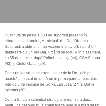
Susținută de peste 1.500 de suporteri prezenți în
tribunele stadionului „Municipal” din Dej, Dinamo
București a obținut prima victorie în play-off, scor 3-0 în
deplasare cu Unirea Dej, urcând pe locul 4 în clasament,
cu 35 de puncte, după Politehnica Iași (44), CSA Steaua
(43) și Oțelul Galați (39).
Printr-un joc solid pe terenul celor de la Dej, echipa
noastră a marcat de două ori în prima parte a meciului,
prin golurile înscrise de Gorka Larrucea (27) și Daniel
Iglesias (30).
Ovidiu Burcă a schimbat strategia în repriza a doua,
pentru că gazonul nu a arătat foarte bine și a preferat un