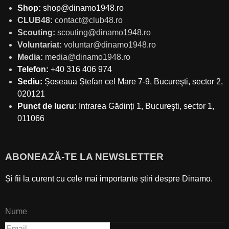
Shop:
shop@dinamo1948.ro
CLUB48:
contact@club48.ro
Scouting:
scouting@dinamo1948.ro
Voluntariat:
voluntar@dinamo1948.ro
Media:
media@dinamo1948.ro
Telefon:
+40 316 406 974
Sediu:
Șoseaua Ștefan cel Mare 7-9, Bucureşti, sector 2,
020121
Punct de lucru:
Intrarea Gădinți 1, Bucureşti, sector 1,
011066
ABONEAZĂ-TE LA NEWSLETTER
Și fii la curent cu cele mai importante știri despre Dinamo.