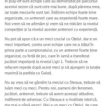
În play-off sunt echipe care au demonstrat pe parcursul
acestui sezon că sunt cele mai bune, după părerea mea,
iar toate meciurile sunt tari. Întâlnim echipe foarte bine
organizate, cu antrenori care au experiență foarte mare.
Noi vrem să ne afirmăm și vrem să ne ridicăm la nivelul
competiției și la nivelul acestor antrenori cu experiență.
Nu pot să spun că e un meci crucial cu Oțelul, dar e un
meci important, contra unei echipe care ne-a bătut în
prima parte a campionatului, cu un antrenor foarte bine
organizat, cu forță de joc, care în iarnă a transferat
jucători importanți la nivelul Ligii 1. Trebuie să ne
refacem repede după acest meci și să ajungem la turație
maximă la partida cu Galați.
Nu aș vrea să ne gândim la meciul cu Steaua, trebuie să
luăm meci cu meci. Pentru noi, oameni din fenomen,
jucători, antrenori, trebuie să avem aceeași atitudine,
indiferent de adversar. Cu Steaua e o rivalitate istorică,
dar mai e până atunci. Mai e un meci cu Oțelul, de care