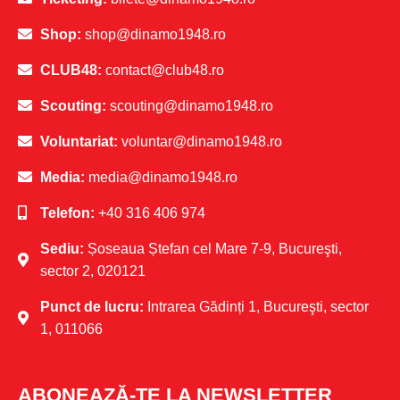
Shop:
shop@dinamo1948.ro
CLUB48:
contact@club48.ro
Scouting:
scouting@dinamo1948.ro
Voluntariat:
voluntar@dinamo1948.ro
Media:
media@dinamo1948.ro
Telefon:
+40 316 406 974
Sediu:
Șoseaua Ștefan cel Mare 7-9, Bucureşti,
sector 2, 020121
Punct de lucru:
Intrarea Gădinți 1, Bucureşti, sector
1, 011066
ABONEAZĂ-TE LA NEWSLETTER