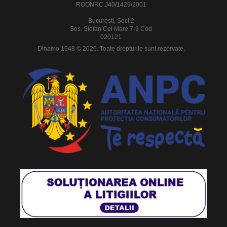
ROONRC.J40/1429/2001
Bucuresti, Sect.2
Sos. Stefan Cel Mare 7-9 Cod
020121
Dinamo 1948 © 2026. Toate drepturile sunt rezervate.