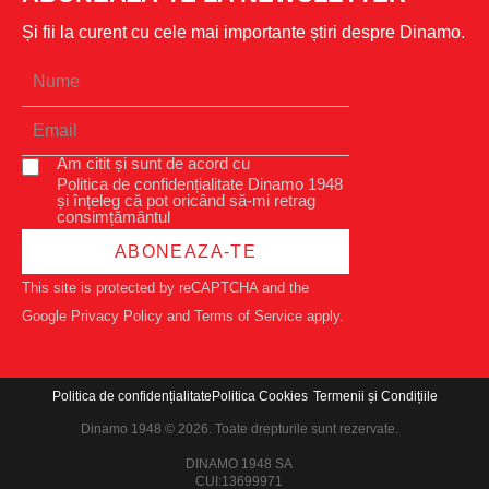
Și fii la curent cu cele mai importante știri despre Dinamo.
Am citit și sunt de acord cu
Politica de confidențialitate Dinamo 1948
și înțeleg că pot oricând să-mi retrag
consimțământul
ABONEAZA-TE
This site is protected by reCAPTCHA and the
Google
Privacy Policy
and
Terms of Service
apply.
Politica de confidențialitate
Politica Cookies
Termenii și Condițiile
Dinamo 1948 © 2026. Toate drepturile sunt rezervate.
DINAMO 1948 SA
CUI:13699971