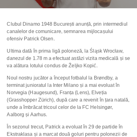
Clubul Dinamo 1948 București anunță, prin intermediul
canalelor de comunicare, semnarea mijlocașului
ofensiv Patrick Olsen.
Ultima dată în prima ligă poloneză, la Śląsk Wrocław,
danezul de 1.78 m a efectuat astăzi vizita medicală și se
va alătura lotului condus de Željko Kopić.
Noul
nostru jucător a început fotbalul la Brøndby, a
terminat junioratul la Inter Milano și a mai evoluat în
Norvegia (Haugesund), Franța (Lens), Elveția
(Grasshopper Zürich), după care a revenit în țara natală,
unde a îmbrăcat tricoul celor de la FC Helsingør,
Aalborg și Aarhus.
În sezonul trecut, Patrick a evoluat în 29 de partide în
Ekstraklasa și a marcat două goluri pentru polonezii de