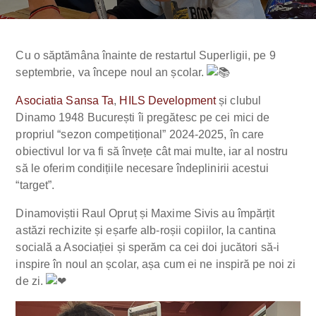
Cu o săptămâna înainte de restartul Superligii, pe 9
septembrie, va începe noul an școlar.
Asociatia Sansa Ta
,
HILS Development
și clubul
Dinamo 1948 București îi pregătesc pe cei mici de
propriul “sezon competițional” 2024-2025, în care
obiectivul lor va fi să învețe cât mai multe, iar al nostru
să le oferim condițiile necesare îndeplinirii acestui
“target”.
Dinamoviștii Raul Opruț și Maxime Sivis au împărțit
astăzi rechizite și eșarfe alb-roșii copiilor, la cantina
socială
a Asociației și sperăm ca cei doi jucători să-i
inspire în noul an școlar, așa cum ei ne inspiră pe noi zi
de zi.