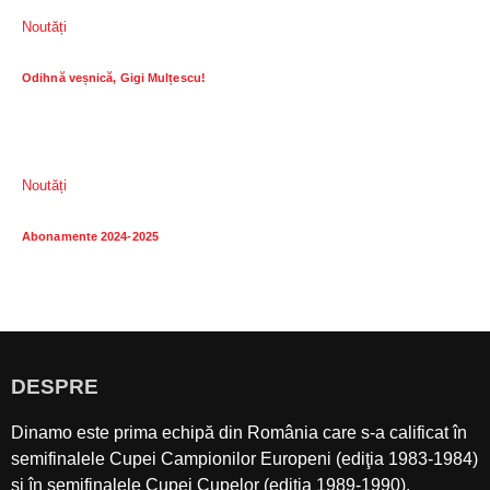
Noutăți
Odihnă veșnică, Gigi Mulțescu!
Noutăți
Abonamente 2024-2025
DESPRE
Dinamo este prima echipă din România care s-a calificat în
semifinalele Cupei Campionilor Europeni (ediţia 1983-1984)
şi în semifinalele Cupei Cupelor (ediţia 1989-1990).