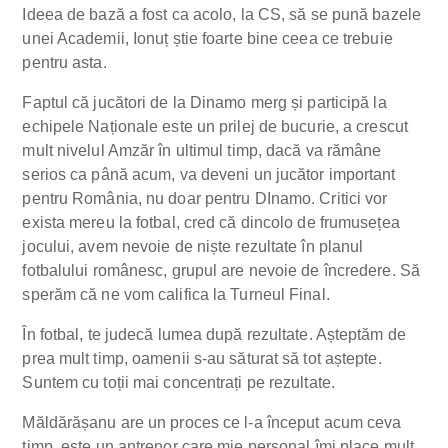
Ideea de bază a fost ca acolo, la CS, să se pună bazele
unei Academii, Ionuț știe foarte bine ceea ce trebuie
pentru asta.
Faptul că jucători de la Dinamo merg și participă la
echipele Naționale este un prilej de bucurie, a crescut
mult nivelul Amzăr în ultimul timp, dacă va rămâne
serios ca până acum, va deveni un jucător important
pentru România, nu doar pentru DInamo. Critici vor
exista mereu la fotbal, cred că dincolo de frumusețea
jocului, avem nevoie de niște rezultate în planul
fotbalului românesc, grupul are nevoie de încredere. Să
sperăm că ne vom califica la Turneul Final.
În fotbal, te judecă lumea după rezultate. Așteptăm de
prea mult timp, oamenii s-au săturat să tot aștepte.
Suntem cu toții mai concentrați pe rezultate.
Măldărășanu are un proces ce l-a început acum ceva
timp, este un antrenor care mie personal îmi place mult,