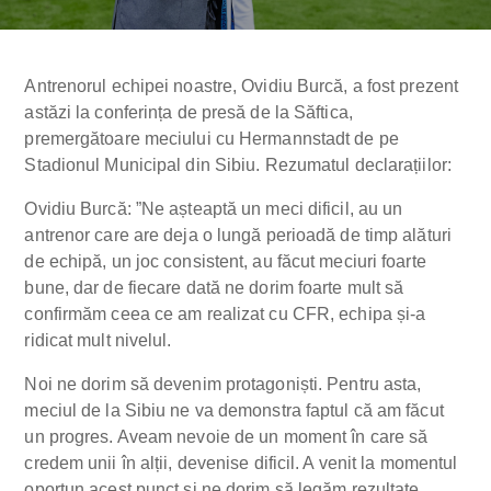
Antrenorul echipei noastre, Ovidiu Burcă, a fost prezent
astăzi la conferința de presă de la Săftica,
premergătoare meciului cu Hermannstadt de pe
Stadionul Municipal din Sibiu. Rezumatul declarațiilor:
Ovidiu Burcă: ”Ne așteaptă un meci dificil, au un
antrenor care are deja o lungă perioadă de timp alături
de echipă, un joc consistent, au făcut meciuri foarte
bune, dar de fiecare dată ne dorim foarte mult să
confirmăm ceea ce am realizat cu CFR, echipa și-a
ridicat mult nivelul.
Noi ne dorim să devenim protagoniști. Pentru asta,
meciul de la Sibiu ne va demonstra faptul că am făcut
un progres. Aveam nevoie de un moment în care să
credem unii în alții, devenise dificil. A venit la momentul
oportun acest punct și ne dorim să legăm rezultate