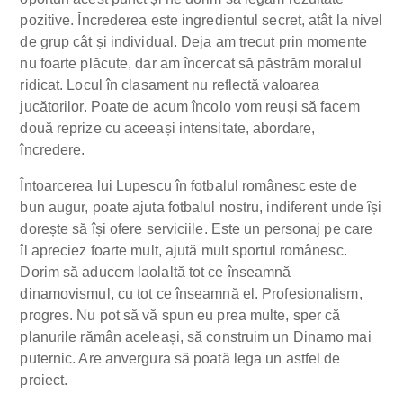
pozitive. Încrederea este ingredientul secret, atât la nivel
de grup cât și individual. Deja am trecut prin momente
nu foarte plăcute, dar am încercat să păstrăm moralul
ridicat. Locul în clasament nu reflectă valoarea
jucătorilor. Poate de acum încolo vom reuși să facem
două reprize cu aceeași intensitate, abordare,
încredere.
Întoarcerea lui Lupescu în fotbalul românesc este de
bun augur, poate ajuta fotbalul nostru, indiferent unde își
dorește să își ofere serviciile. Este un personaj pe care
îl apreciez foarte mult, ajută mult sportul românesc.
Dorim să aducem laolaltă tot ce înseamnă
dinamovismul, cu tot ce înseamnă el. Profesionalism,
progres. Nu pot să vă spun eu prea multe, sper că
planurile rămân aceleași, să construim un Dinamo mai
puternic. Are anvergura să poată lega un astfel de
proiect.