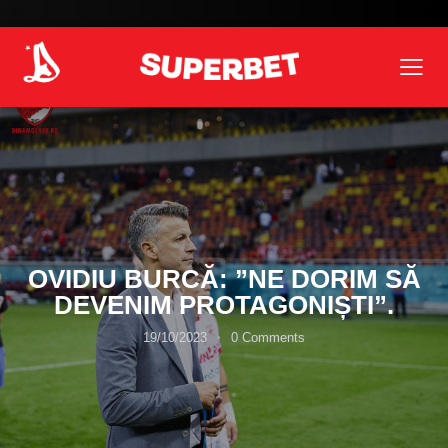
OVIDIU BURCĂ: ”NE DORIM SĂ
DEVENIM PROTAGONIȘTI”.
19/10/2023
0
Comments