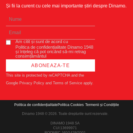
Și fii la curent cu cele mai importante știri despre Dinamo.
Am citit și sunt de acord cu
Politica de confidențialitate Dinamo 1948
și înțeleg că pot oricând să-mi retrag
consimțământul
ABONEAZA-TE
This site is protected by reCAPTCHA and the
Google
Privacy Policy
and
Terms of Service
apply.
Politica de confidențialitate
Politica Cookies
Termenii și Condițiile
Dinamo 1948 © 2026. Toate drepturile sunt rezervate.
DINAMO 1948 SA
CUI:13699971
ROONRC.J40/1429/2001