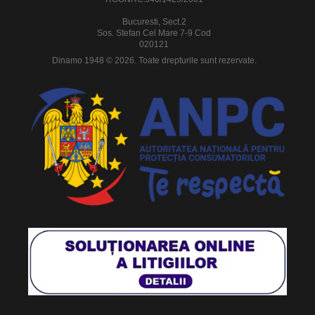
Bucuresti, Sect.2
Sos. Stefan Cel Mare 7-9 Cod
020121
Dinamo 1948 © 2026. Toate drepturile sunt rezervate.