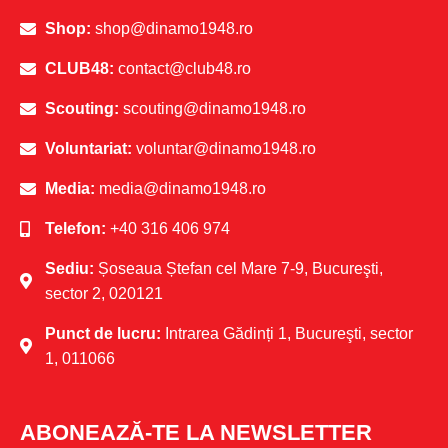
Shop:
shop@dinamo1948.ro
CLUB48:
contact@club48.ro
Scouting:
scouting@dinamo1948.ro
Voluntariat:
voluntar@dinamo1948.ro
Media:
media@dinamo1948.ro
Telefon:
+40 316 406 974
Sediu:
Șoseaua Ștefan cel Mare 7-9, Bucureşti,
sector 2, 020121
Punct de lucru:
Intrarea Gădinți 1, Bucureşti, sector
1, 011066
ABONEAZĂ-TE LA NEWSLETTER