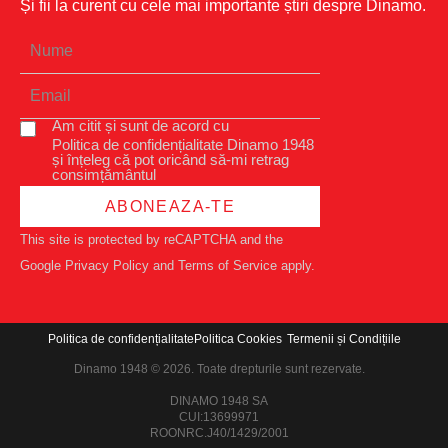
Și fii la curent cu cele mai importante știri despre Dinamo.
Am citit și sunt de acord cu
Politica de confidențialitate Dinamo 1948
și înțeleg că pot oricând să-mi retrag
consimțământul
ABONEAZA-TE
This site is protected by reCAPTCHA and the
Google
Privacy Policy
and
Terms of Service
apply.
Politica de confidențialitate
Politica Cookies
Termenii și Condițiile
Dinamo 1948 © 2026. Toate drepturile sunt rezervate.
DINAMO 1948 SA
CUI:13699971
ROONRC.J40/1429/2001