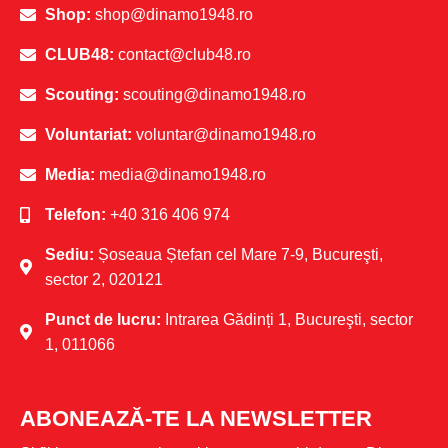
Shop:
shop@dinamo1948.ro
CLUB48:
contact@club48.ro
Scouting:
scouting@dinamo1948.ro
Voluntariat:
voluntar@dinamo1948.ro
Media:
media@dinamo1948.ro
Telefon:
+40 316 406 974
Sediu:
Șoseaua Ștefan cel Mare 7-9, Bucureşti,
sector 2, 020121
Punct de lucru:
Intrarea Gădinți 1, Bucureşti, sector
1, 011066
ABONEAZĂ-TE LA NEWSLETTER