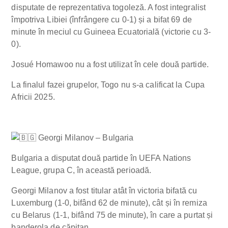
disputate de reprezentativa togoleză. A fost integralist
împotriva Libiei (înfrângere cu 0-1) și a bifat 69 de
minute în meciul cu Guineea Ecuatorială (victorie cu 3-
0).
Josué Homawoo nu a fost utilizat în cele două partide.
La finalul fazei grupelor, Togo nu s-a calificat la Cupa
Africii 2025.
Georgi Milanov – Bulgaria
Bulgaria a disputat două partide în UEFA Nations
League, grupa C, în această perioadă.
Georgi Milanov a fost titular atât în victoria bifată cu
Luxemburg (1-0, bifând 62 de minute), cât și în remiza
cu Belarus (1-1, bifând 75 de minute), în care a purtat și
banderola de căpitan.