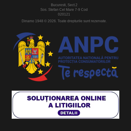
Bucuresti, Sect.2
Sos. Stefan Cel Mare 7-9 Cod
020121
Dinamo 1948 © 2026. Toate drepturile sunt rezervate.