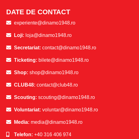
DATE DE CONTACT
experiente@dinamo1948.ro
Loji:
loja@dinamo1948.ro
Secretariat:
contact@dinamo1948.ro
Ticketing:
bilete@dinamo1948.ro
Shop:
shop@dinamo1948.ro
CLUB48:
contact@club48.ro
Scouting:
scouting@dinamo1948.ro
Voluntariat:
voluntar@dinamo1948.ro
Media:
media@dinamo1948.ro
Telefon:
+40 316 406 974