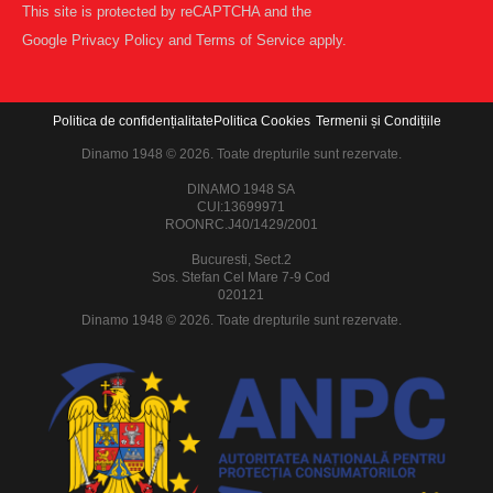
This site is protected by reCAPTCHA and the
Google
Privacy Policy
and
Terms of Service
apply.
Politica de confidențialitate
Politica Cookies
Termenii și Condițiile
Dinamo 1948 © 2026. Toate drepturile sunt rezervate.
DINAMO 1948 SA
CUI:13699971
ROONRC.J40/1429/2001
Bucuresti, Sect.2
Sos. Stefan Cel Mare 7-9 Cod
020121
Dinamo 1948 © 2026. Toate drepturile sunt rezervate.