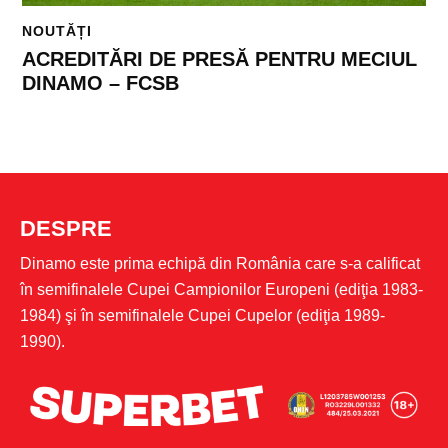
NOUTĂȚI
ACREDITĂRI DE PRESĂ PENTRU MECIUL
DINAMO – FCSB
DESPRE
Dinamo este prima echipă din România care s-a calificat
în semifinalele Cupei Campionilor Europeni (ediţia 1983-
1984) şi în semifinalele Cupei Cupelor (ediţia 1989-
1990).