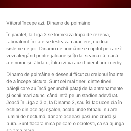
Viitorul începe azi, Dinamo de poimâine!
În paralel, la Liga 3 se formează trupa de rezervă,
laboratorul în care se testează caractere, nu doar
sisteme de joc. Dinamo de poimâine e copilul pe care îl
vezi alergând printre jaloane și îți dai seama că, dacă
are noroc și răbdare, într-o zi va auzi fluierul unui derby.
Dinamo de poimâine e desenul făcut cu creionul înainte
de a începe pictura. Sunt cei mai tineri dintre tineri,
băieții care au încă genunchii pătați de la antrenamente
și ochii mari atunci când intră pe un stadion adevărat.
Joacă în Liga a 3-a, la Dinamo 2, sau își fac ucenicia în
echipe din același eșalon, acolo unde fotbalul nu are
lumini de nocturnă, dar are aceeași pasiune crudă și
pură. Sunt flacăra mică pe care o ocrotești, ca să ajungă
să ardă mare.