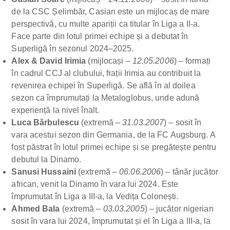
de la CSC Șelimbăr, Casian este un mijlocaș de mare
perspectivă, cu multe apariții ca titular în Liga a II-a.
Face parte din lotul primei echipe și a debutat în
Superligă în sezonul 2024–2025.
Alex & David Irimia
(mijlocași –
12.05.2006
) – formați
în cadrul CCJ al clubului, frații Irimia au contribuit la
revenirea echipei în Superligă. Se află în al doilea
sezon ca împrumutați la Metaloglobus, unde adună
experiență la nivel înalt.
Luca Bărbulescu
(extremă –
31.03.2007
) – sosit în
vara acestui sezon din Germania, de la FC Augsburg. A
fost păstrat în lotul primei echipe și se pregătește pentru
debutul la Dinamo.
Sanusi Hussaini
(extremă –
06.06.2006
) – tânăr jucător
african, venit la Dinamo în vara lui 2024. Este
împrumutat în Liga a III-a, la Vedița Colonești.
Ahmed Bala
(extremă –
03.03.2005
) – jucător nigerian
sosit în vara lui 2024, împrumutat și el în Liga a III-a, la