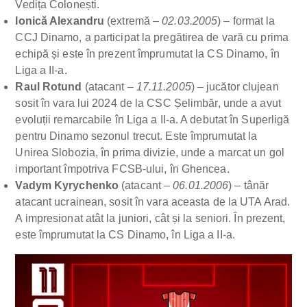
Vedița Colonești.
Ionică Alexandru
(extremă –
02.03.2005
) – format la
CCJ Dinamo, a participat la pregătirea de vară cu prima
echipă și este în prezent împrumutat la CS Dinamo, în
Liga a II-a.
Raul Rotund
(atacant –
17.11.2005
) – jucător clujean
sosit în vara lui 2024 de la CSC Șelimbăr, unde a avut
evoluții remarcabile în Liga a II-a. A debutat în Superligă
pentru Dinamo sezonul trecut. Este împrumutat la
Unirea Slobozia, în prima divizie, unde a marcat un gol
important împotriva FCSB-ului, în Ghencea.
Vadym Kyrychenko
(atacant –
06.01.2006
) – tânăr
atacant ucrainean, sosit în vara aceasta de la UTA Arad.
A impresionat atât la juniori, cât și la seniori. În prezent,
este împrumutat la CS Dinamo, în Liga a II-a.