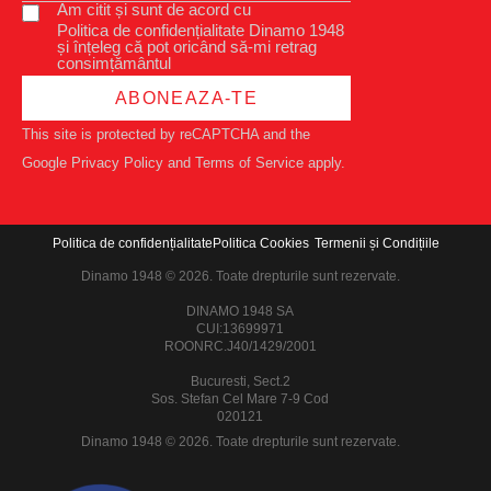
Am citit și sunt de acord cu
Politica de confidențialitate Dinamo 1948
și înțeleg că pot oricând să-mi retrag
consimțământul
ABONEAZA-TE
This site is protected by reCAPTCHA and the
Google
Privacy Policy
and
Terms of Service
apply.
Politica de confidențialitate
Politica Cookies
Termenii și Condițiile
Dinamo 1948 © 2026. Toate drepturile sunt rezervate.
DINAMO 1948 SA
CUI:13699971
ROONRC.J40/1429/2001
Bucuresti, Sect.2
Sos. Stefan Cel Mare 7-9 Cod
020121
Dinamo 1948 © 2026. Toate drepturile sunt rezervate.