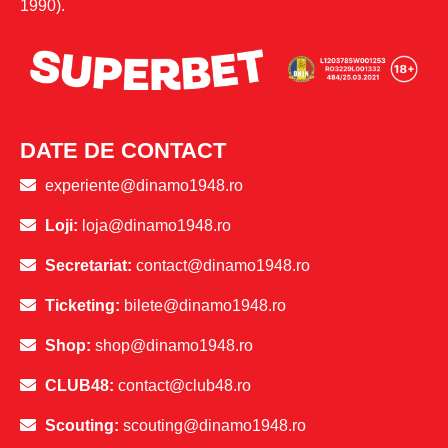
1990).
DATE DE CONTACT
experiente@dinamo1948.ro
Loji:
loja@dinamo1948.ro
Secretariat:
contact@dinamo1948.ro
Ticketing:
bilete@dinamo1948.ro
Shop:
shop@dinamo1948.ro
CLUB48:
contact@club48.ro
Scouting:
scouting@dinamo1948.ro