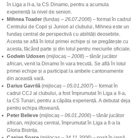
în Liga a II-a, la CS Dinamo, pentru a acumula
experiență la nivel de seniori.
Mihnea Toader
(fundaș –
26.07.2006
) – format în cadrul
Centrului de Copii și Juniori al clubului, Mihnea este un
fundaș central de perspectivă cu abilități deosebite.
Acesta se află în lotul primei echipe și se pregătește cu
acesta, făcând parte și din lotul pentru meciurile oficiale.
Godwin Udosen
(mijlocaș –
2008
) – tânăr jucător
african, venit la Dinamo în vara trecută. Se află în lotul
primei echipe și a participat la ambele cantonamente
din această vară.
Darius Gavrilă
(mijlocaș –
05.01.2007
) – format în
cadrul CCJ al clubului, a fost împrumutat în Liga a II-a,
la CS Tunari, pentru a căpăta experiență. A debutat deja
pentru echipa ilfoveană.
Peter Believe
(mijlocaș –
06.01.2006
) – tânăr jucător
african, mijlocaș central, împrumutat în Liga a II-a la
Gloria Bistrița.
Casian Soare
(mijlocaș –
24.11.2006
) – sosit în iarnă