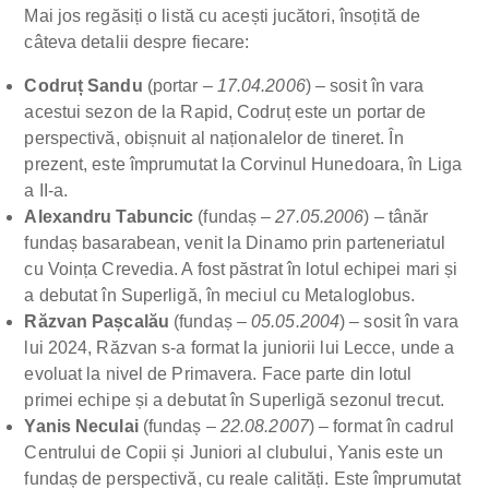
Mai jos regăsiți o listă cu acești jucători, însoțită de
câteva detalii despre fiecare:
Codruț Sandu
(portar –
17.04.2006
) – sosit în vara
acestui sezon de la Rapid, Codruț este un portar de
perspectivă, obișnuit al naționalelor de tineret. În
prezent, este împrumutat la Corvinul Hunedoara, în Liga
a II-a.
Alexandru Tabuncic
(fundaș –
27.05.2006
) – tânăr
fundaș basarabean, venit la Dinamo prin parteneriatul
cu Voința Crevedia. A fost păstrat în lotul echipei mari și
a debutat în Superligă, în meciul cu Metaloglobus.
Răzvan Pașcalău
(fundaș –
05.05.2004
) – sosit în vara
lui 2024, Răzvan s-a format la juniorii lui Lecce, unde a
evoluat la nivel de Primavera. Face parte din lotul
primei echipe și a debutat în Superligă sezonul trecut.
Yanis Neculai
(fundaș –
22.08.2007
) – format în cadrul
Centrului de Copii și Juniori al clubului, Yanis este un
fundaș de perspectivă, cu reale calități. Este împrumutat