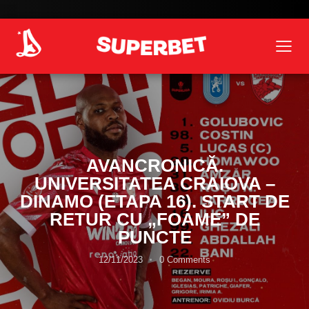
AVANCRONICĂ.
UNIVERSITATEA CRAIOVA –
DINAMO (ETAPA 16). START DE
RETUR CU „FOAME” DE
PUNCTE
12/11/2023
0
Comments