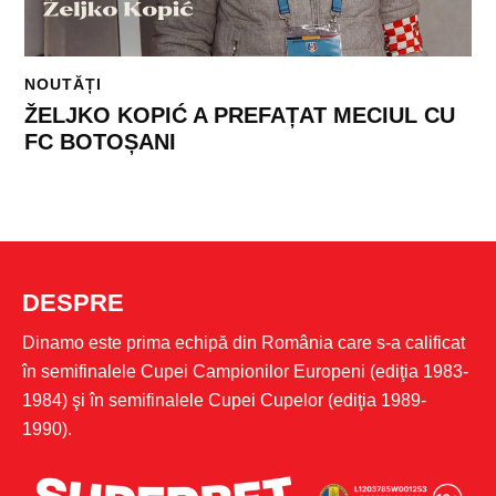
NOUTĂȚI
ŽELJKO KOPIĆ A PREFAȚAT MECIUL CU
FC BOTOȘANI
DESPRE
Dinamo este prima echipă din România care s-a calificat
în semifinalele Cupei Campionilor Europeni (ediţia 1983-
1984) şi în semifinalele Cupei Cupelor (ediţia 1989-
1990).