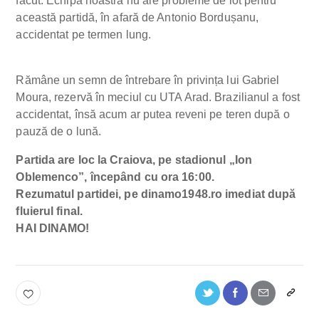
făcut. Echipa noastră nu are probleme de lot pentru
această partidă, în afară de Antonio Bordușanu,
accidentat pe termen lung.
Rămâne un semn de întrebare în privința lui Gabriel
Moura, rezervă în meciul cu UTA Arad. Brazilianul a fost
accidentat, însă acum ar putea reveni pe teren după o
pauză de o lună.
Partida are loc la Craiova, pe stadionul „Ion
Oblemenco”, începând cu ora 16:00.
Rezumatul partidei, pe dinamo1948.ro imediat după
fluierul final.
HAI DINAMO!