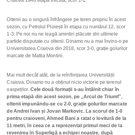
Craiova 1948 etapa trecută, scor 1-1.
Oltenii au o singură înfrângere pe teren propriu în acest
sezon, cu Petrolul Ploiești în etapa cu numărul 12, scor
1-3. Pe noi nu ne leagă amintiri plăcute din ultimele
partide disputate cu oltenii. Dinamo nu a mai învins-o pe
Universitatea Craiova din 2018, scor 3-0, grație golurilor
marcate de Mattia Montini.
Mai mult decât atât, de la reînființarea Universității
Craiova, Dinamo nu a obținut nicio victorie pe terenul
oaspeților.
Cele două formații s-au întâlnit chiar în
prima etapă din acest sezon, pe „Arcul de Triumf”,
oltenii impunându-se cu 2-0, grație golurilor marcate
de Andrei Ivan și Jovan Markovic. La scorul de 1-0
pentru craioveni, Ahmed Bani a ratat o lovitură de la
11 metri, în ceea ce a reprezentat primul meci de la
revenirea în Superligă a echipei noastre, după