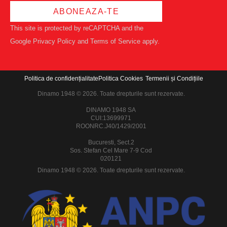
ABONEAZA-TE
This site is protected by reCAPTCHA and the
Google
Privacy Policy
and
Terms of Service
apply.
Politica de confidențialitate
Politica Cookies
Termenii și Condițiile
Dinamo 1948 © 2026. Toate drepturile sunt rezervate.
DINAMO 1948 SA
CUI:13699971
ROONRC.J40/1429/2001
Bucuresti, Sect.2
Sos. Stefan Cel Mare 7-9 Cod
020121
Dinamo 1948 © 2026. Toate drepturile sunt rezervate.