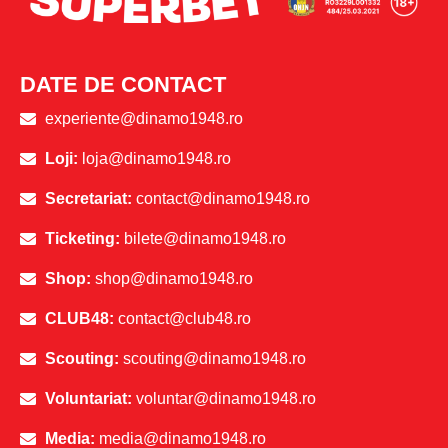
DATE DE CONTACT
experiente@dinamo1948.ro
Loji:
loja@dinamo1948.ro
Secretariat:
contact@dinamo1948.ro
Ticketing:
bilete@dinamo1948.ro
Shop:
shop@dinamo1948.ro
CLUB48:
contact@club48.ro
Scouting:
scouting@dinamo1948.ro
Voluntariat:
voluntar@dinamo1948.ro
Media:
media@dinamo1948.ro