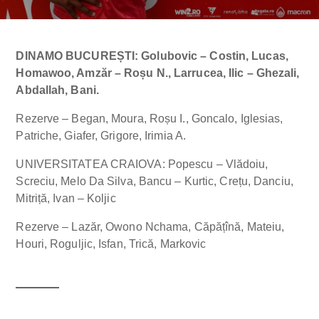
DINAMO BUCUREȘTI: Golubovic – Costin, Lucas,
Homawoo, Amzăr – Roșu N., Larrucea, Ilic – Ghezali,
Abdallah, Bani.
Rezerve – Began, Moura, Roșu I., Goncalo, Iglesias,
Patriche, Giafer, Grigore, Irimia A.
UNIVERSITATEA CRAIOVA: Popescu – Vlădoiu,
Screciu, Melo Da Silva, Bancu – Kurtic, Crețu, Danciu,
Mitriță, Ivan – Koljic
Rezerve – Lazăr, Owono Nchama, Căpățînă, Mateiu,
Houri, Roguljic, Isfan, Trică, Markovic