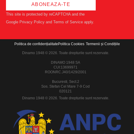
ABONEAZA-TE
This site is protected by reCAPTCHA and the
Google
Privacy Policy
and
Terms of Service
apply.
Politica de confidențialitate
Politica Cookies
Termenii și Condițiile
Dinamo 1948 © 2026. Toate drepturile sunt rezervate.
DINAMO 1948 SA
CUI:13699971
ROONRC.J40/1429/2001
Bucuresti, Sect.2
Sos. Stefan Cel Mare 7-9 Cod
020121
Dinamo 1948 © 2026. Toate drepturile sunt rezervate.