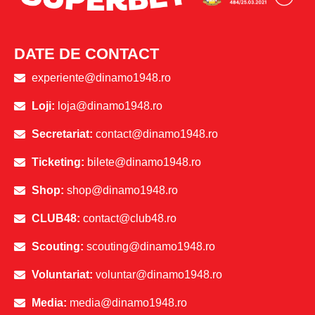
DATE DE CONTACT
experiente@dinamo1948.ro
Loji:
loja@dinamo1948.ro
Secretariat:
contact@dinamo1948.ro
Ticketing:
bilete@dinamo1948.ro
Shop:
shop@dinamo1948.ro
CLUB48:
contact@club48.ro
Scouting:
scouting@dinamo1948.ro
Voluntariat:
voluntar@dinamo1948.ro
Media:
media@dinamo1948.ro