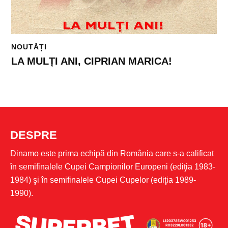
NOUTĂȚI
LA MULȚI ANI, CIPRIAN MARICA!
DESPRE
Dinamo este prima echipă din România care s-a calificat
în semifinalele Cupei Campionilor Europeni (ediţia 1983-
1984) şi în semifinalele Cupei Cupelor (ediţia 1989-
1990).