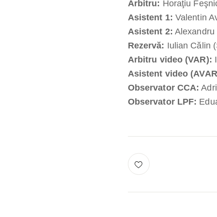
Arbitru:
Horaţiu Feşni
Asistent 1:
Valentin A
Asistent 2:
Alexandru 
Rezervă:
Iulian Călin (
Arbitru video (VAR):
I
Asistent video (AVAR
Observator CCA:
Adr
Observator LPF:
Edua