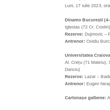
Luni, 17 iulie 2023, or
Dinamo București (4-
Iglesias (72 Cr. Costin
Rezerve:
Dujmovic – R.
Antrenor:
Ovidiu Burc
Universitatea Craiova
Al. Crețu (71 Mateiu), 
Danciu)
Rezerve:
Lazar – Badel
Antrenor:
Eugen Nea
Cartonașe galbene:
A