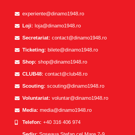
experiente@dinamo1948.ro
Loji:
loja@dinamo1948.ro
Secretariat:
contact@dinamo1948.ro
Ticketing:
bilete@dinamo1948.ro
Shop:
shop@dinamo1948.ro
CLUB48:
contact@club48.ro
Scouting:
scouting@dinamo1948.ro
Voluntariat:
voluntar@dinamo1948.ro
Media:
media@dinamo1948.ro
Telefon:
+40 316 406 974
Sediu:
Șoseaua Ștefan cel Mare 7-9,