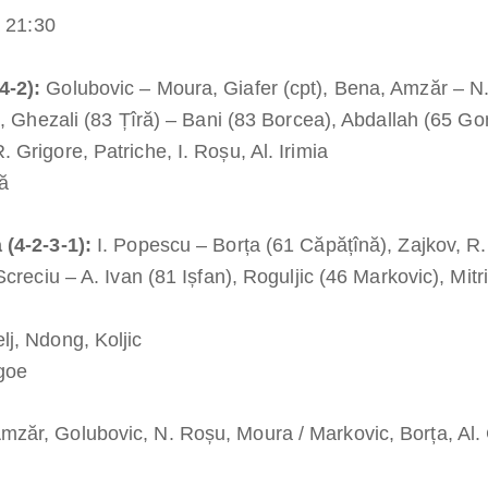
a 21:30
4-2):
Golubovic – Moura, Giafer (cpt), Bena, Amzăr – N
), Ghezali (83 Țîră) – Bani (83 Borcea), Abdallah (65 Go
 Grigore, Patriche, I. Roșu, Al. Irimia
ă
 (4-2-3-1):
I. Popescu – Borța (61 Căpățînă), Zajkov, R. 
Screciu – A. Ivan (81 Ișfan), Roguljic (46 Markovic), Mitri
j, Ndong, Koljic
goe
mzăr, Golubovic, N. Roșu, Moura / Markovic, Borța, Al. C