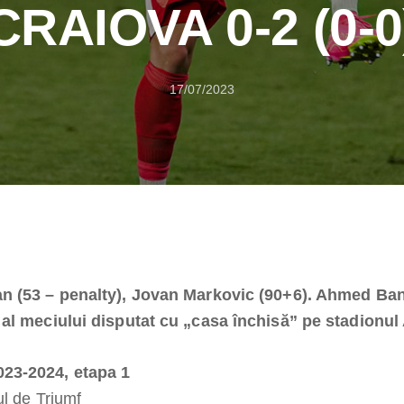
CRAIOVA 0-2 (0-0
17/07/2023
an (53 – penalty), Jovan Markovic (90+6). Ahmed Ban
 al meciului disputat cu „casa închisă” pe stadionul
23-2024, etapa 1
ul de Triumf