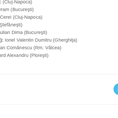
c (Cluj-Napoca)
vram (Bucureşti)
Cerei (Cluj-Napoca)
Ştefăneşti)
ulian Dima (Bucureşti)
):
Ionel Valentin Dumitru (Gherghiţa)
ian Comănescu (Rm. Vâlcea)
rd Alexandru (Ploieşti)