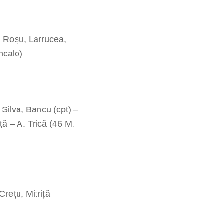
. Roșu, Larrucea,
ncalo)
Silva, Bancu (cpt) –
ță – A. Trică (46 M.
rețu, Mitriță