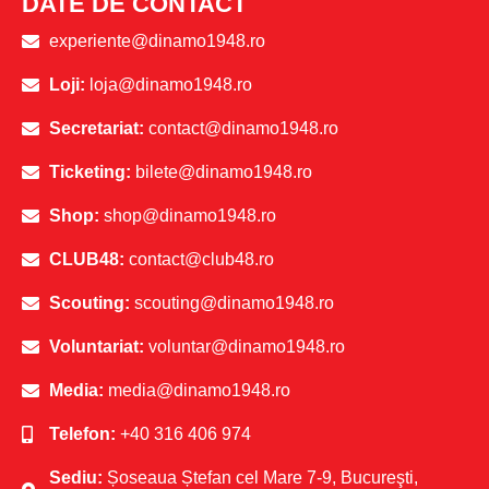
DATE DE CONTACT
experiente@dinamo1948.ro
Loji:
loja@dinamo1948.ro
Secretariat:
contact@dinamo1948.ro
Ticketing:
bilete@dinamo1948.ro
Shop:
shop@dinamo1948.ro
CLUB48:
contact@club48.ro
Scouting:
scouting@dinamo1948.ro
Voluntariat:
voluntar@dinamo1948.ro
Media:
media@dinamo1948.ro
Telefon:
+40 316 406 974
Sediu:
Șoseaua Ștefan cel Mare 7-9, Bucureşti,