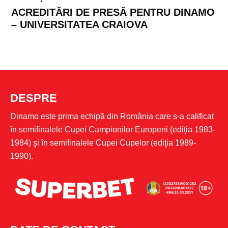
ACREDITĂRI DE PRESĂ PENTRU DINAMO
– UNIVERSITATEA CRAIOVA
DESPRE
Dinamo este prima echipă din România care s-a calificat
în semifinalele Cupei Campionilor Europeni (ediţia 1983-
1984) şi în semifinalele Cupei Cupelor (ediţia 1989-
1990).