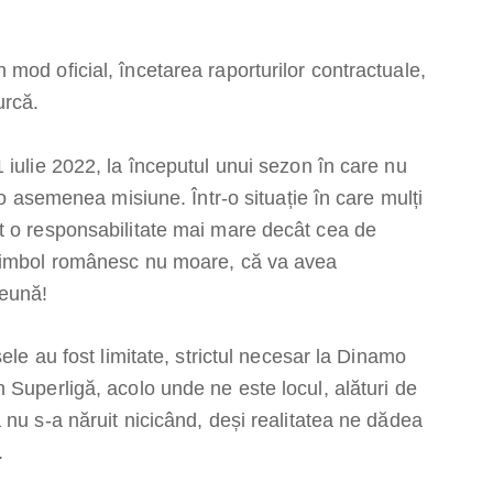
mod oficial, încetarea raporturilor contractuale,
urcă.
 iulie 2022, la începutul unui sezon în care nu
 o asemenea misiune. Într-o situație în care mulți
t o responsabilitate mai mare decât cea de
 simbol românesc nu moare, că va avea
reună!
ele au fost limitate, strictul necesar la Dinamo
 Superligă, acolo unde ne este locul, alături de
 nu s-a năruit nicicând, deși realitatea ne dădea
.