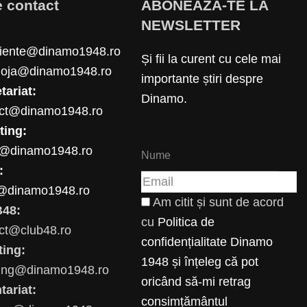
e contact
ABONEAZĂ-TE LA
NEWSLETTER
riente@dinamo1948.ro
Și fii la curent cu cele mai
loja@dinamo1948.ro
importante știri despre
tariat:
Dinamo.
act@dinamo1948.ro
ting:
e@dinamo1948.ro
:
@dinamo1948.ro
Am citit și sunt de acord
48:
cu
Politica de
ct@club48.ro
confidențialitate Dinamo
ting:
1948 și înțeleg că pot
ting@dinamo1948.ro
oricând să-mi retrag
tariat:
consimțământul