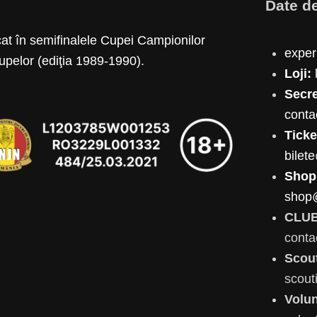
Date d
at în semifinalele Cupei Campionilor
expe
upelor (ediţia 1989-1990).
Loji:
Secre
cont
Ticke
bilet
Shop
shop
CLUB
conta
Scou
scou
Volun