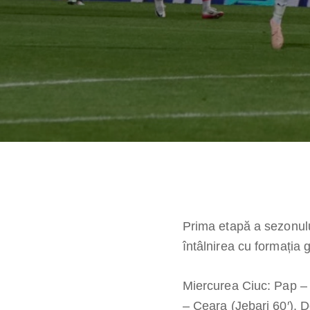
Prima etapă a sezonul
întâlnirea cu formația 
Miercurea Ciuc: Pap – 
– Ceara (Jebari 60′), D