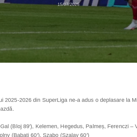
15/07/2025
ui 2025-2026 din SuperLiga ne-a adus o deplasare la M
gazdă.
Gal (Bloj 89′), Kelemen, Hegedus, Palmeș, Ferenczi – 
olny (Babati 60′), Szabo (Szalay 60′)