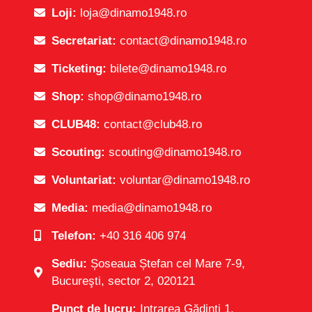
Loji:
loja@dinamo1948.ro
Secretariat:
contact@dinamo1948.ro
Ticketing:
bilete@dinamo1948.ro
Shop:
shop@dinamo1948.ro
CLUB48:
contact@club48.ro
Scouting:
scouting@dinamo1948.ro
Voluntariat:
voluntar@dinamo1948.ro
Media:
media@dinamo1948.ro
Telefon:
+40 316 406 974
Sediu:
Șoseaua Ștefan cel Mare 7-9,
Bucureşti, sector 2, 020121
Punct de lucru:
Intrarea Gădinți 1,