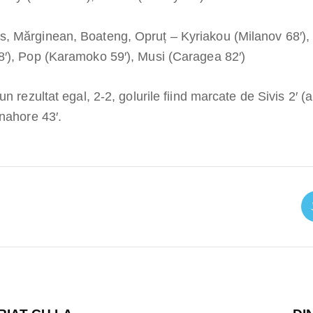
, Mărginean, Boateng, Opruț – Kyriakou (Milanov 68′),
′), Pop (Karamoko 59′), Musi (Caragea 82′)
n rezultat egal, 2-2, golurile fiind marcate de Sivis 2′ (
Gnahore 43′.