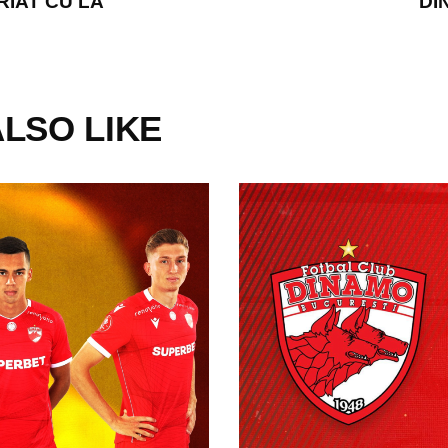
IAT CU LA
DI
LSO LIKE