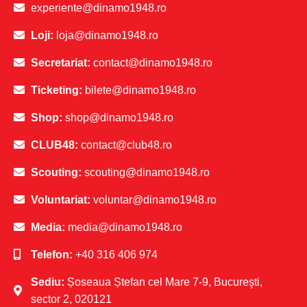
experiente@dinamo1948.ro
Loji:
loja@dinamo1948.ro
Secretariat:
contact@dinamo1948.ro
Ticketing:
bilete@dinamo1948.ro
Shop:
shop@dinamo1948.ro
CLUB48:
contact@club48.ro
Scouting:
scouting@dinamo1948.ro
Voluntariat:
voluntar@dinamo1948.ro
Media:
media@dinamo1948.ro
Telefon:
+40 316 406 974
Sediu:
Șoseaua Ștefan cel Mare 7-9, Bucureşti,
sector 2, 020121