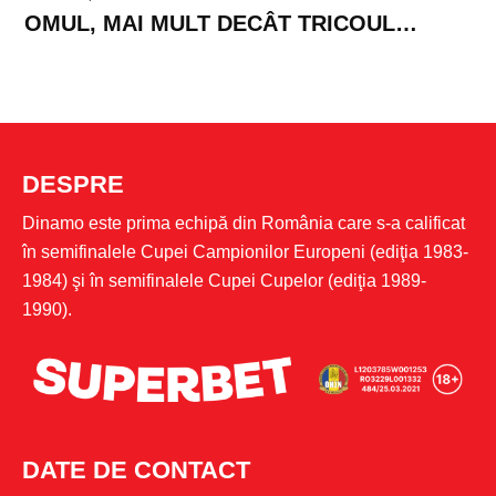
OMUL, MAI MULT DECÂT TRICOUL…
DESPRE
Dinamo este prima echipă din România care s-a calificat
în semifinalele Cupei Campionilor Europeni (ediţia 1983-
1984) şi în semifinalele Cupei Cupelor (ediţia 1989-
1990).
DATE DE CONTACT