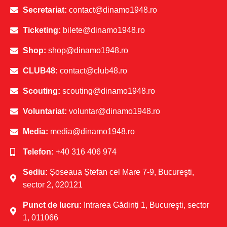
Secretariat:
contact@dinamo1948.ro
Ticketing:
bilete@dinamo1948.ro
Shop:
shop@dinamo1948.ro
CLUB48:
contact@club48.ro
Scouting:
scouting@dinamo1948.ro
Voluntariat:
voluntar@dinamo1948.ro
Media:
media@dinamo1948.ro
Telefon:
+40 316 406 974
Sediu:
Șoseaua Ștefan cel Mare 7-9, Bucureşti,
sector 2, 020121
Punct de lucru:
Intrarea Gădinți 1, Bucureşti, sector
1, 011066