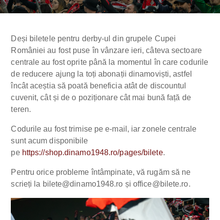
Deși biletele pentru derby-ul din grupele Cupei
României au fost puse în vânzare ieri, câteva sectoare
centrale au fost oprite până la momentul în care codurile
de reducere ajung la toți abonații dinamoviști, astfel
încât aceștia să poată beneficia atât de discountul
cuvenit, cât și de o poziționare cât mai bună față de
teren.
Codurile au fost trimise pe e-mail, iar zonele centrale
sunt acum disponibile
pe
https://shop.dinamo1948.ro/pages/bilete
.
Pentru orice probleme întâmpinate, vă rugăm să ne
scrieți la
bilete@dinamo1948.ro
și
office@bilete.ro
.