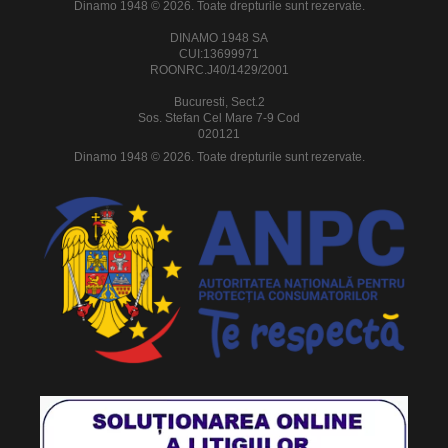
Dinamo 1948 © 2026. Toate drepturile sunt rezervate.
DINAMO 1948 SA
CUI:13699971
ROONRC.J40/1429/2001
Bucuresti, Sect.2
Sos. Stefan Cel Mare 7-9 Cod
020121
Dinamo 1948 © 2026. Toate drepturile sunt rezervate.