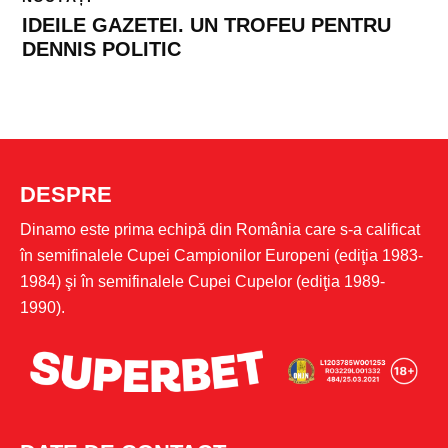
IDEILE GAZETEI. UN TROFEU PENTRU
DENNIS POLITIC
DESPRE
Dinamo este prima echipă din România care s-a calificat
în semifinalele Cupei Campionilor Europeni (ediţia 1983-
1984) şi în semifinalele Cupei Cupelor (ediţia 1989-
1990).