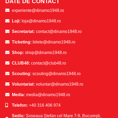
DATE DE CONTACT
experiente@dinamo1948.ro
Loji:
loja@dinamo1948.ro
Secretariat:
contact@dinamo1948.ro
Ticketing:
bilete@dinamo1948.ro
Shop:
shop@dinamo1948.ro
CLUB48:
contact@club48.ro
Scouting:
scouting@dinamo1948.ro
Voluntariat:
voluntar@dinamo1948.ro
Media:
media@dinamo1948.ro
Telefon:
+40 316 406 974
Sediu:
Șoseaua Ștefan cel Mare 7-9, Bucureşti,