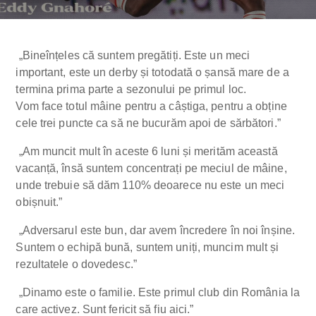
„Bineînțeles că suntem pregătiți. Este un meci
important, este un derby și totodată o șansă mare de a
termina prima parte a sezonului pe primul loc.
Vom face totul mâine pentru a câștiga, pentru a obține
cele trei puncte ca să ne bucurăm apoi de sărbători.”
„Am muncit mult în aceste 6 luni și merităm această
vacanță, însă suntem concentrați pe meciul de mâine,
unde trebuie să dăm 110% deoarece nu este un meci
obișnuit.”
„Adversarul este bun, dar avem încredere în noi înșine.
Suntem o echipă bună, suntem uniți, muncim mult și
rezultatele o dovedesc.”
„Dinamo este o familie. Este primul club din România la
care activez. Sunt fericit să fiu aici.”