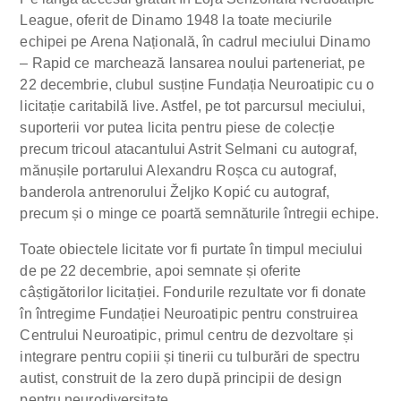
League, oferit de Dinamo 1948 la toate meciurile
echipei pe Arena Națională, în cadrul meciului Dinamo
– Rapid ce marchează lansarea noului parteneriat, pe
22 decembrie, clubul susține Fundația Neuroatipic cu o
licitație caritabilă live. Astfel, pe tot parcursul meciului,
suporterii vor putea licita pentru piese de colecție
precum tricoul atacantului Astrit Selmani cu autograf,
mănușile portarului Alexandru Roșca cu autograf,
banderola antrenorului Željko Kopić cu autograf,
precum și o minge ce poartă semnăturile întregii echipe.
Toate obiectele licitate vor fi purtate în timpul meciului
de pe 22 decembrie, apoi semnate și oferite
câștigătorilor licitației. Fondurile rezultate vor fi donate
în întregime Fundației Neuroatipic pentru construirea
Centrului Neuroatipic, primul centru de dezvoltare și
integrare pentru copiii și tinerii cu tulburări de spectru
autist, construit de la zero după principii de design
pentru neurodiversitate.