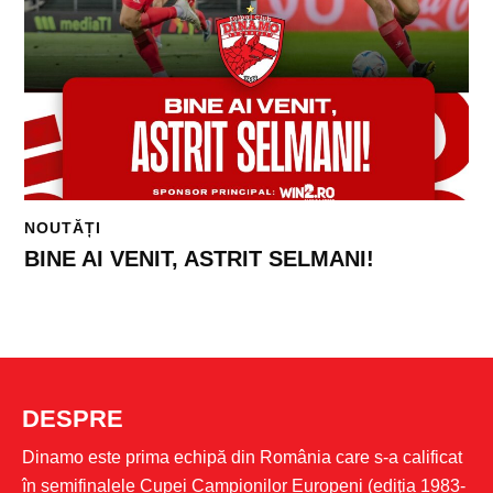
NOUTĂȚI
BINE AI VENIT, ASTRIT SELMANI!
DESPRE
Dinamo este prima echipă din România care s-a calificat
în semifinalele Cupei Campionilor Europeni (ediţia 1983-