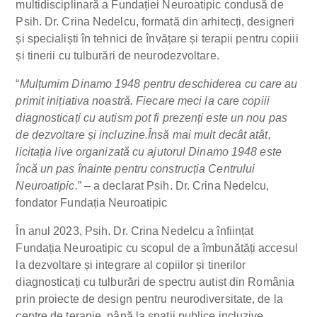
multidisciplinară a Fundației Neuroatipic condusă de
Psih. Dr. Crina Nedelcu, formată din arhitecți, designeri
și specialiști în tehnici de învățare și terapii pentru copiii
și tinerii cu tulburări de neurodezvoltare.
“
Mulțumim Dinamo 1948 pentru deschiderea cu care au
primit inițiativa noastră. Fiecare meci la care copiii
diagnosticați cu autism pot fi prezenți este un nou pas
de dezvoltare și incluzine.Însă mai mult decât atât,
licitația live organizată cu ajutorul Dinamo 1948 este
încă un pas înainte pentru construcția Centrului
Neuroatipic.
” – a declarat Psih. Dr. Crina Nedelcu,
fondator Fundația Neuroatipic
În anul 2023, Psih. Dr. Crina Nedelcu a înființat
Fundația Neuroatipic cu scopul de a îmbunătăți accesul
la dezvoltare și integrare al copiilor și tinerilor
diagnosticați cu tulburări de spectru autist din România
prin proiecte de design pentru neurodiversitate, de la
centre de terapie, până la spații publice incluzive