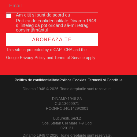
Am citit și sunt de acord cu
Politica de confidențialitate Dinamo 1948
și înțeleg că pot oricând să-mi retrag
consimțământul
ABONEAZA-TE
This site is protected by reCAPTCHA and the
Google
Privacy Policy
and
Terms of Service
apply.
Politica de confidențialitate
Politica Cookies
Termenii și Condițiile
Dinamo 1948 © 2026. Toate drepturile sunt rezervate.
DINAMO 1948 SA
CUI:13699971
ROONRC.J40/1429/2001
Bucuresti, Sect.2
Sos. Stefan Cel Mare 7-9 Cod
020121
Dinamo 1948 © 2026. Toate drepturile sunt rezervate.