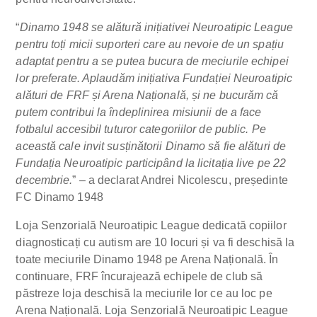
“
Dinamo 1948 se alătură inițiativei Neuroatipic League
pentru toți micii suporteri care au nevoie de un spațiu
adaptat pentru a se putea bucura de meciurile echipei
lor preferate. Aplaudăm inițiativa Fundației Neuroatipic
alături de FRF și Arena Națională, și ne bucurăm că
putem contribui la îndeplinirea misiunii de a face
fotbalul accesibil tuturor categoriilor de public. Pe
această cale invit susținătorii Dinamo să fie alături de
Fundația Neuroatipic participând la licitația live pe 22
decembrie.
” – a declarat Andrei Nicolescu, președinte
FC Dinamo 1948
Loja Senzorială Neuroatipic League dedicată copiilor
diagnosticați cu autism are 10 locuri și va fi deschisă la
toate meciurile Dinamo 1948 pe Arena Națională. În
continuare, FRF încurajează echipele de club să
păstreze loja deschisă la meciurile lor ce au loc pe
Arena Națională. Loja Senzorială Neuroatipic League