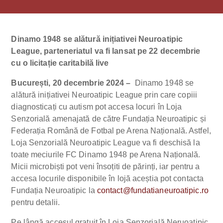
Dinamo 1948 se alătură inițiativei Neuroatipic
League, parteneriatul va fi lansat pe 22 decembrie
cu o licitație caritabilă live
București, 20 decembrie 2024 –
Dinamo 1948 se
alătură inițiativei Neuroatipic League prin care copiii
diagnosticați cu autism pot accesa locuri în Loja
Senzorială amenajată de către Fundația Neuroatipic și
Federația Română de Fotbal pe Arena Națională. Astfel,
Loja Senzorială Neuroatipic League va fi deschisă la
toate meciurile FC Dinamo 1948 pe Arena Națională.
Micii microbiști pot veni însoțiti de părinți, iar pentru a
accesa locurile disponibile în lojă aceștia pot contacta
Fundația Neuroatipic la
contact@fundatianeuroatipic.ro
pentru detalii.
Pe lângă accesul gratuit în Loja Senzorială Neruoatipic