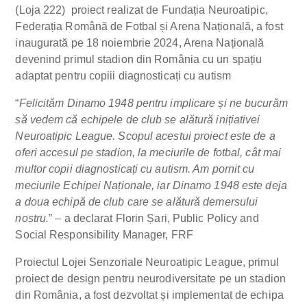
(Loja 222) proiect realizat de Fundația Neuroatipic,
Federația Română de Fotbal și Arena Națională, a fost
inaugurată pe 18 noiembrie 2024, Arena Națională
devenind primul stadion din România cu un spațiu
adaptat pentru copiii diagnosticați cu autism
“
Felicităm Dinamo 1948 pentru implicare și ne bucurăm
să vedem că echipele de club se alătură inițiativei
Neuroatipic League. Scopul acestui proiect este de a
oferi accesul pe stadion, la meciurile de fotbal, cât mai
multor copii diagnosticați cu autism. Am pornit cu
meciurile Echipei Naționale, iar Dinamo 1948 este deja
a doua echipă de club care se alătură demersului
nostru.
” – a declarat Florin Șari, Public Policy and
Social Responsibility Manager, FRF
Proiectul Lojei Senzoriale Neuroatipic League, primul
proiect de design pentru neurodiversitate pe un stadion
din România, a fost dezvoltat și implementat de echipa