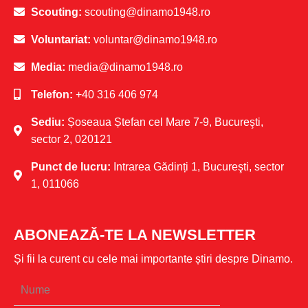
Scouting:
scouting@dinamo1948.ro
Voluntariat:
voluntar@dinamo1948.ro
Media:
media@dinamo1948.ro
Telefon:
+40 316 406 974
Sediu:
Șoseaua Ștefan cel Mare 7-9, Bucureşti,
sector 2, 020121
Punct de lucru:
Intrarea Gădinți 1, Bucureşti, sector
1, 011066
ABONEAZĂ-TE LA NEWSLETTER
Și fii la curent cu cele mai importante știri despre Dinamo.