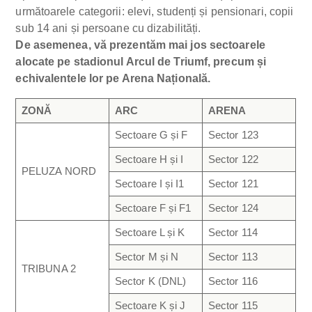
următoarele categorii: elevi, studenți și pensionari, copii
sub 14 ani și persoane cu dizabilități.
De asemenea, vă prezentăm mai jos sectoarele
alocate pe stadionul Arcul de Triumf, precum și
echivalentele lor pe Arena Națională.
ZONĂ
ARC
ARENA
Sectoare G și F
Sector 123
Sectoare H și I
Sector 122
PELUZA NORD
Sectoare I și I1
Sector 121
Sectoare F și F1
Sector 124
Sectoare L și K
Sector 114
Sector M și N
Sector 113
TRIBUNA 2
Sector K (DNL)
Sector 116
Sectoare K și J
Sector 115