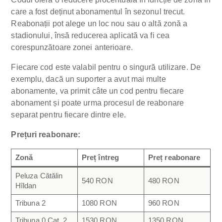
care a fost deținut abonamentul în sezonul trecut.
Reabonații pot alege un loc nou sau o altă zonă a
stadionului, însă reducerea aplicată va fi cea
corespunzătoare zonei anterioare.
Fiecare cod este valabil pentru o singură utilizare. De
exemplu, dacă un suporter a avut mai multe
abonamente, va primit câte un cod pentru fiecare
abonament și poate urma procesul de reabonare
separat pentru fiecare dintre ele.
Prețuri reabonare:
Zonă
Preț întreg
Preț reabonare
Peluza Cătălin
540 RON
480 RON
Hîldan
Tribuna 2
1080 RON
960 RON
Tribuna 0 Cat. 2
1530 RON
1350 RON