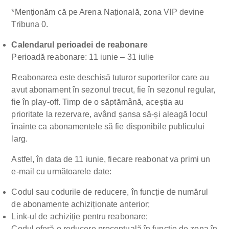
*Menționăm că pe Arena Națională, zona VIP devine
Tribuna 0.
Calendarul perioadei de reabonare
Perioadă reabonare: 11 iunie – 31 iulie
Reabonarea este deschisă tuturor suporterilor care au
avut abonament în sezonul trecut, fie în sezonul regular,
fie în play-off. Timp de o săptămână, aceștia au
prioritate la rezervare, având șansa să-și aleagă locul
înainte ca abonamentele să fie disponibile publicului
larg.
Astfel, în data de 11 iunie, fiecare reabonat va primi un
e-mail cu următoarele date:
Codul sau codurile de reducere, în funcție de numărul
de abonamente achiziționate anterior;
Link-ul de achiziție pentru reabonare;
Codul oferă o reducere procentuală în funcție de zona în