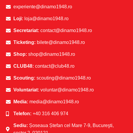
experiente@dinamo1948.ro
Loji:
loja@dinamo1948.ro
Secretariat:
contact@dinamo1948.ro
Ticketing:
bilete@dinamo1948.ro
Shop:
shop@dinamo1948.ro
CLUB48:
contact@club48.ro
Scouting:
scouting@dinamo1948.ro
Voluntariat:
voluntar@dinamo1948.ro
Media:
media@dinamo1948.ro
Telefon:
+40 316 406 974
Sediu:
Șoseaua Ștefan cel Mare 7-9, Bucureşti,
sector 2, 020121