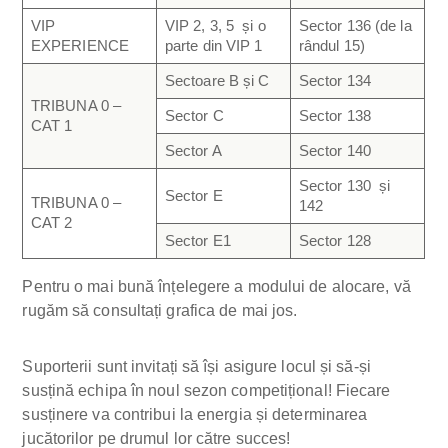
VIP
VIP 2, 3, 5 și o
Sector 136 (de la
EXPERIENCE
parte din VIP 1
rândul 15)
Sectoare B și C
Sector 134
TRIBUNA 0 –
Sector C
Sector 138
CAT 1
Sector A
Sector 140
Sector 130 și
Sector E
TRIBUNA 0 –
142
CAT 2
Sector E1
Sector 128
Pentru o mai bună înțelegere a modului de alocare, vă
rugăm să consultați grafica de mai jos.
Suporterii sunt invitați să își asigure locul și să-și
susțină echipa în noul sezon competițional! Fiecare
susținere va contribui la energia și determinarea
jucătorilor pe drumul lor către succes!