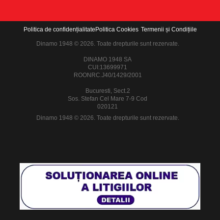
Politica de confidențialitate
Politica Cookies
Termenii și Condițiile
Dinamo 1948 © 2026. Toate drepturile sunt rezervate.
DINAMO 1948 SA
CUI:13699971
ROONRC.J40/1429/2001
Bucuresti, Sect.2
Sos. Stefan Cel Mare 7-9 Cod
020121
Dinamo 1948 © 2026. Toate drepturile sunt rezervate.