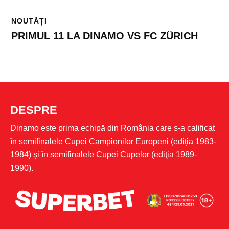
NOUTĂȚI
PRIMUL 11 LA DINAMO VS FC ZÜRICH
DESPRE
Dinamo este prima echipă din România care s-a calificat
în semifinalele Cupei Campionilor Europeni (ediţia 1983-
1984) şi în semifinalele Cupei Cupelor (ediţia 1989-
1990).