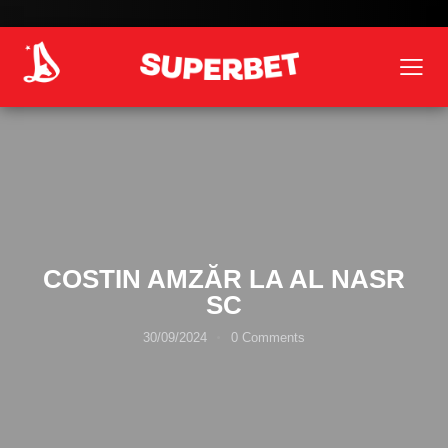
COSTIN AMZĂR LA AL NASR
SC
30/09/2024
0
Comments