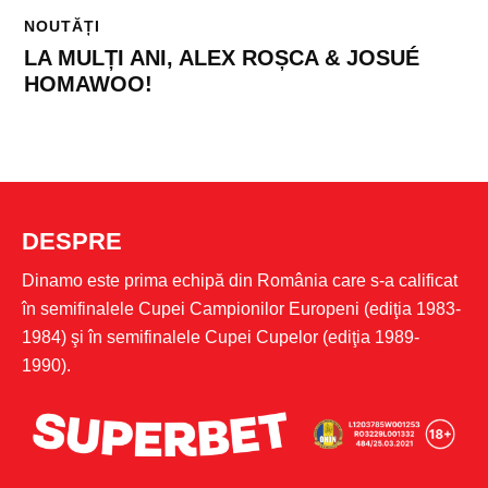
NOUTĂȚI
LA MULȚI ANI, ALEX ROȘCA & JOSUÉ
HOMAWOO!
DESPRE
Dinamo este prima echipă din România care s-a calificat
în semifinalele Cupei Campionilor Europeni (ediţia 1983-
1984) şi în semifinalele Cupei Cupelor (ediţia 1989-
1990).