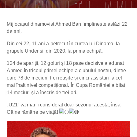
Mijlocașul dinamovist Ahmed Bani împlinește astăzi 22
de ani.
Din cei 22, 11 ani a petrecut în curtea lui Dinamo, la
grupele Under și, din 2020, la prima echipă.
124 de apariții, 12 goluri și 18 pase decisive a adunat
Ahmed în tricoul primei echipe a clubului nostru, dintre
care 78 de meciuri, trei reușite și cinci assisturi la cel
mai înalt nivel competițional. În Cupa României a bifat
14 meciuri și a înscris de trei ori.
„U21” va mai fi considerat doar sezonul acesta, însă
Câine rămâne pe viață!