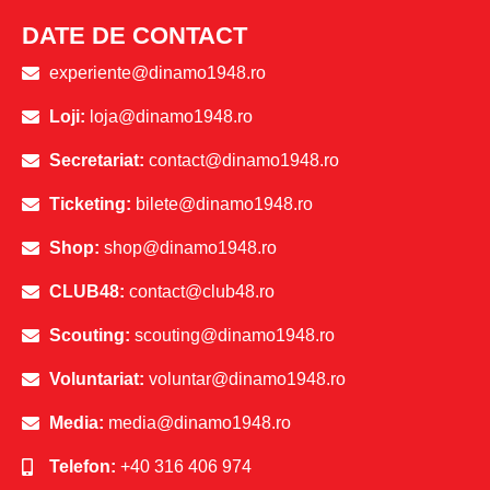
DATE DE CONTACT
experiente@dinamo1948.ro
Loji:
loja@dinamo1948.ro
Secretariat:
contact@dinamo1948.ro
Ticketing:
bilete@dinamo1948.ro
Shop:
shop@dinamo1948.ro
CLUB48:
contact@club48.ro
Scouting:
scouting@dinamo1948.ro
Voluntariat:
voluntar@dinamo1948.ro
Media:
media@dinamo1948.ro
Telefon:
+40 316 406 974