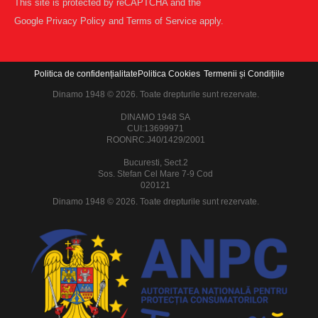
This site is protected by reCAPTCHA and the
Google
Privacy Policy
and
Terms of Service
apply.
Politica de confidențialitate
Politica Cookies
Termenii și Condițiile
Dinamo 1948 © 2026. Toate drepturile sunt rezervate.
DINAMO 1948 SA
CUI:13699971
ROONRC.J40/1429/2001
Bucuresti, Sect.2
Sos. Stefan Cel Mare 7-9 Cod
020121
Dinamo 1948 © 2026. Toate drepturile sunt rezervate.