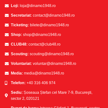
Loji:
loja@dinamo1948.ro
Secretariat:
contact@dinamo1948.ro
Ticketing:
bilete@dinamo1948.ro
Shop:
shop@dinamo1948.ro
CLUB48:
contact@club48.ro
Scouting:
scouting@dinamo1948.ro
Voluntariat:
voluntar@dinamo1948.ro
Media:
media@dinamo1948.ro
Telefon:
+40 316 406 974
Sediu:
Șoseaua Ștefan cel Mare 7-9, Bucureşti,
sector 2, 020121