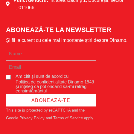
Punct de lucru:
Intrarea Gădinți 1, Bucureşti, sector
1, 011066
ABONEAZĂ-TE LA NEWSLETTER
Și fii la curent cu cele mai importante știri despre Dinamo.
Am citit și sunt de acord cu
Politica de confidențialitate Dinamo 1948
și înțeleg că pot oricând să-mi retrag
consimțământul
ABONEAZA-TE
This site is protected by reCAPTCHA and the
Google
Privacy Policy
and
Terms of Service
apply.