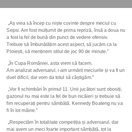
„Aș vrea să încep cu niște cuvinte despre meciul cu
Sepsi. Am fost mulțumit de prima repriză, însă a doua nu
a fost la fel de bună din punct de vedere ofensiv.
Trebuie să îmbunătățim acest aspect, să jucăm ca la
Ploiești, să menținem stilul de joc 90 de minute.”
„În Cupa României, asta vrem să facem.
Am analizat adversarul, i-am urmărit meciurile și va fi un
duel dificil, dar vom da totul să câștigăm.”
„Vor fi schimbări în primul 11. Unii jucători sunt obosiți,
gazonul nu mai este la fel de bun nicăieri și trebuie să
fim recuperați pentru sâmbătă. Kennedy Boateng nu va
fi în lot mâine.”
„Respectăm în totalitate competiția și adversarul, dar
mai avem un meci foarte important sâmbătă, tot la