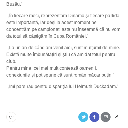
Buzău.”
„În fiecare meci, reprezentăm Dinamo și fiecare partidă
este importantă, iar deși la acest moment ne
concentrăm pe campionat, asta nu înseamnă că nu vom
da totul să câștigăm în Cupa României.”
„La un an de când am venit aici, sunt mulțumit de mine.
Există multe îmbunătățiri și știu că am dat totul pentru
club.
Pentru mine, cel mai mult contează oamenii,
conexiunile și pot spune că sunt român măcar puțin.”
„Îmi pare rău pentru dispariția lui Helmuth Duckadam.”