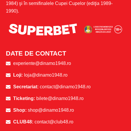
1984) şi în semifinalele Cupei Cupelor (ediţia 1989-
1990).
DATE DE CONTACT
experiente@dinamo1948.ro
Loji:
loja@dinamo1948.ro
Secretariat:
contact@dinamo1948.ro
Ticketing:
bilete@dinamo1948.ro
Shop:
shop@dinamo1948.ro
CLUB48:
contact@club48.ro