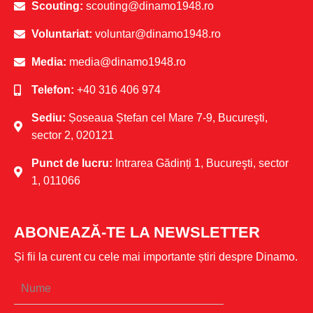
Scouting:
scouting@dinamo1948.ro
Voluntariat:
voluntar@dinamo1948.ro
Media:
media@dinamo1948.ro
Telefon:
+40 316 406 974
Sediu:
Șoseaua Ștefan cel Mare 7-9, Bucureşti,
sector 2, 020121
Punct de lucru:
Intrarea Gădinți 1, Bucureşti, sector
1, 011066
ABONEAZĂ-TE LA NEWSLETTER
Și fii la curent cu cele mai importante știri despre Dinamo.