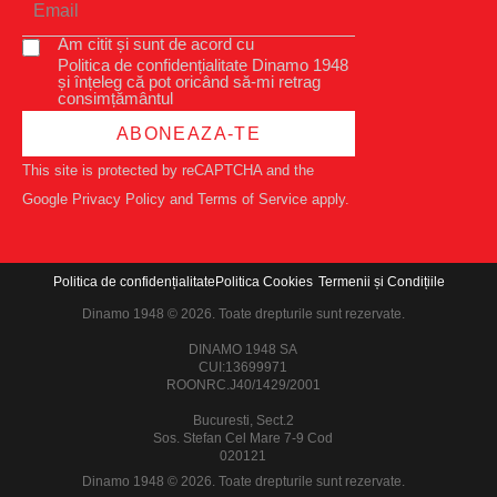
Am citit și sunt de acord cu
Politica de confidențialitate Dinamo 1948
și înțeleg că pot oricând să-mi retrag
consimțământul
ABONEAZA-TE
This site is protected by reCAPTCHA and the
Google
Privacy Policy
and
Terms of Service
apply.
Politica de confidențialitate
Politica Cookies
Termenii și Condițiile
Dinamo 1948 © 2026. Toate drepturile sunt rezervate.
DINAMO 1948 SA
CUI:13699971
ROONRC.J40/1429/2001
Bucuresti, Sect.2
Sos. Stefan Cel Mare 7-9 Cod
020121
Dinamo 1948 © 2026. Toate drepturile sunt rezervate.