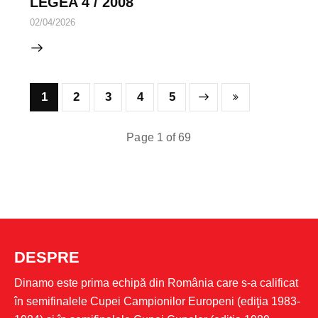
LEGEA 4 / 2008
02/04/2026
1
2
3
Next
4
Last
5
Page 1 of 69
DESPRE
Dinamo este prima echipă din România care s-a calificat
în semifinalele Cupei Campionilor Europeni (ediţia 1983-