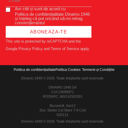
Am citit și sunt de acord cu
Politica de confidențialitate Dinamo 1948
și înțeleg că pot oricând să-mi retrag
consimțământul
ABONEAZA-TE
This site is protected by reCAPTCHA and the
Google
Privacy Policy
and
Terms of Service
apply.
Politica de confidențialitate
Politica Cookies
Termenii și Condițiile
Dinamo 1948 © 2026. Toate drepturile sunt rezervate.
DINAMO 1948 SA
CUI:13699971
ROONRC.J40/1429/2001
Bucuresti, Sect.2
Sos. Stefan Cel Mare 7-9 Cod
020121
Dinamo 1948 © 2026. Toate drepturile sunt rezervate.