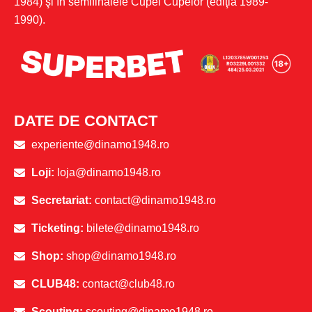
1984) şi în semifinalele Cupei Cupelor (ediţia 1989-
1990).
DATE DE CONTACT
experiente@dinamo1948.ro
Loji:
loja@dinamo1948.ro
Secretariat:
contact@dinamo1948.ro
Ticketing:
bilete@dinamo1948.ro
Shop:
shop@dinamo1948.ro
CLUB48:
contact@club48.ro
Scouting:
scouting@dinamo1948.ro