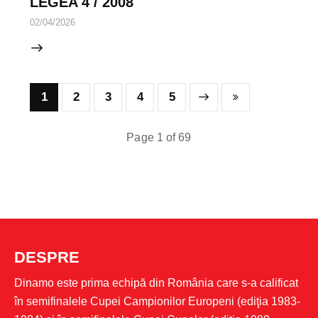
LEGEA 4 / 2008
02/04/2026
1
2
3
Next
4
Last
5
Page 1 of 69
DESPRE
Dinamo este prima echipă din România care s-a calificat
în semifinalele Cupei Campionilor Europeni (ediţia 1983-