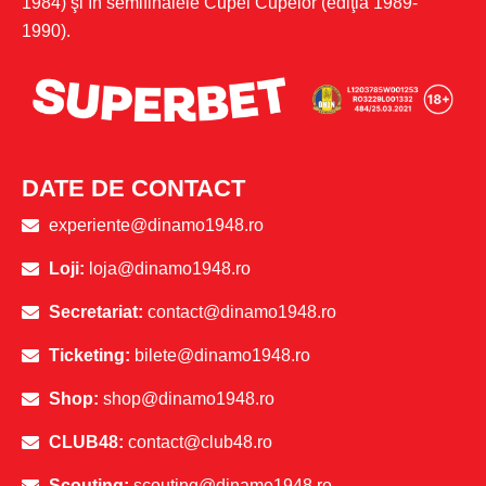
1984) şi în semifinalele Cupei Cupelor (ediţia 1989-
1990).
DATE DE CONTACT
experiente@dinamo1948.ro
Loji:
loja@dinamo1948.ro
Secretariat:
contact@dinamo1948.ro
Ticketing:
bilete@dinamo1948.ro
Shop:
shop@dinamo1948.ro
CLUB48:
contact@club48.ro
Scouting:
scouting@dinamo1948.ro