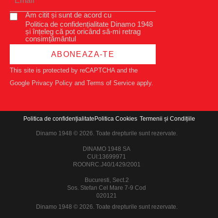
Am citit și sunt de acord cu
Politica de confidențialitate Dinamo 1948
și înțeleg că pot oricând să-mi retrag
consimțământul
ABONEAZA-TE
This site is protected by reCAPTCHA and the
Google
Privacy Policy
and
Terms of Service
apply.
Politica de confidențialitate
Politica Cookies
Termenii și Condițiile
Dinamo 1948 © 2026. Toate drepturile sunt rezervate.
DINAMO 1948 SA
CUI:13699971
ROONRC.J40/1429/2001
Bucuresti, Sect.2
Sos. Stefan Cel Mare 7-9 Cod
020121
Dinamo 1948 © 2026. Toate drepturile sunt rezervate.