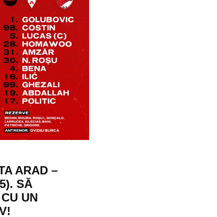
TA ARAD –
5). SĂ
 CU UN
V!