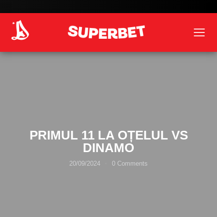
PRIMUL 11 LA OȚELUL VS
DINAMO
20/09/2024
0
Comments