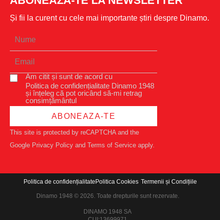
ABONEAZĂ-TE LA NEWSLETTER
Și fii la curent cu cele mai importante știri despre Dinamo.
Am citit și sunt de acord cu
Politica de confidențialitate Dinamo 1948
și înțeleg că pot oricând să-mi retrag
consimțământul
ABONEAZA-TE
This site is protected by reCAPTCHA and the
Google
Privacy Policy
and
Terms of Service
apply.
Politica de confidențialitate
Politica Cookies
Termenii și Condițiile
Dinamo 1948 © 2026. Toate drepturile sunt rezervate.
DINAMO 1948 SA
CUI:13699971