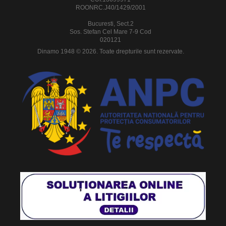
ROONRC.J40/1429/2001
Bucuresti, Sect.2
Sos. Stefan Cel Mare 7-9 Cod
020121
Dinamo 1948 © 2026. Toate drepturile sunt rezervate.