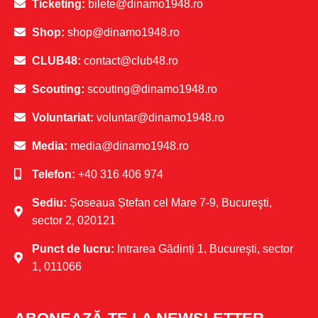
Ticketing:
bilete@dinamo1948.ro
Shop:
shop@dinamo1948.ro
CLUB48:
contact@club48.ro
Scouting:
scouting@dinamo1948.ro
Voluntariat:
voluntar@dinamo1948.ro
Media:
media@dinamo1948.ro
Telefon:
+40 316 406 974
Sediu:
Șoseaua Ștefan cel Mare 7-9, Bucureşti,
sector 2, 020121
Punct de lucru:
Intrarea Gădinți 1, Bucureşti, sector
1, 011066