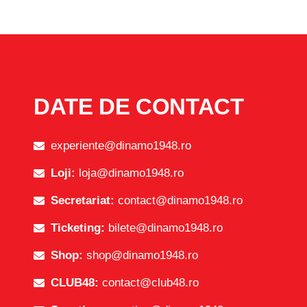
DATE DE CONTACT
experiente@dinamo1948.ro
Loji:
loja@dinamo1948.ro
Secretariat:
contact@dinamo1948.ro
Ticketing:
bilete@dinamo1948.ro
Shop:
shop@dinamo1948.ro
CLUB48:
contact@club48.ro