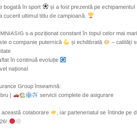
e bogată în sport
și a fost prezentă pe echipamentul
a cucerit ultimul titlu de campioană.
MNIASIG s-a poziționat constant în topul celor mai mari ș
Este o companie puternică
și echilibrată
– calități 
itate
aflat în continuă evoluție
vel național
urance Group înseamnă:
ibru |
servicii complete de asigurare
 această colaborare
, iar parteneriatul se întinde pe 
026!