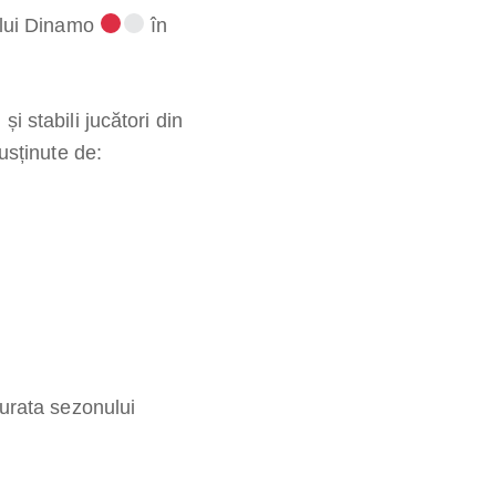
 lui Dinamo
în
i stabili jucători din
susținute de:
durata sezonului