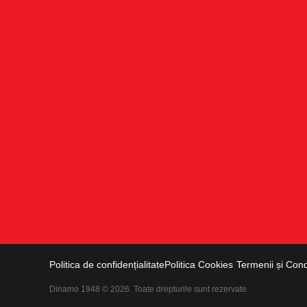
Politica de confidențialitate
Politica Cookies
Termenii și Condi
Dinamo 1948 © 2026. Toate drepturile sunt rezervate.