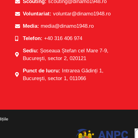
Scouting:
scouting@dinamo1948.ro
Voluntariat:
voluntar@dinamo1948.ro
Media:
media@dinamo1948.ro
Telefon:
+40 316 406 974
Sediu:
Șoseaua Ștefan cel Mare 7-9,
Bucureşti, sector 2, 020121
Punct de lucru:
Intrarea Gădinți 1,
Bucureşti, sector 1, 011066
țiile