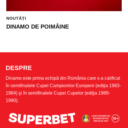
NOUTĂȚI
DINAMO DE POIMÂINE
DESPRE
Dinamo este prima echipă din România care s-a calificat
în semifinalele Cupei Campionilor Europeni (ediţia 1983-
1984) şi în semifinalele Cupei Cupelor (ediţia 1989-
1990).