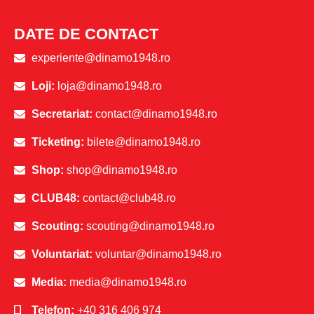
DATE DE CONTACT
experiente@dinamo1948.ro
Loji:
loja@dinamo1948.ro
Secretariat:
contact@dinamo1948.ro
Ticketing:
bilete@dinamo1948.ro
Shop:
shop@dinamo1948.ro
CLUB48:
contact@club48.ro
Scouting:
scouting@dinamo1948.ro
Voluntariat:
voluntar@dinamo1948.ro
Media:
media@dinamo1948.ro
Telefon:
+40 316 406 974