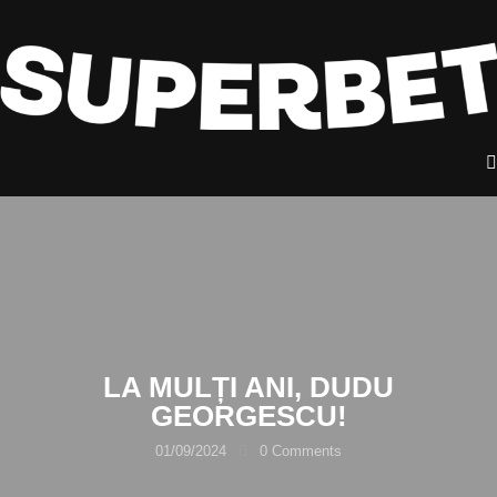
LA MULȚI ANI, DUDU
GEORGESCU!
01/09/2024
0
Comments