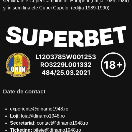
semifinalele Cupei Campionilor Europeni (ediţia 1983-1984)
şi în semifinalele Cupei Cupelor (ediţia 1989-1990).
Date de contact
experiente@dinamo1948.ro
Loji:
loja@dinamo1948.ro
Secretariat:
contact@dinamo1948.ro
Ticketing:
bilete@dinamo1948.ro