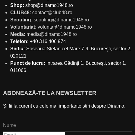
Shop:
shop@dinamo1948.ro
CLUB48:
contact@club48.ro
Scouting:
scouting@dinamo1948.ro
Voluntariat:
voluntar@dinamo1948.ro
Media:
media@dinamo1948.ro
Telefon:
+40 316 406 974
Sediu:
Șoseaua Ștefan cel Mare 7-9, Bucureşti, sector 2,
020121
Punct de lucru:
Intrarea Gădinți 1, Bucureşti, sector 1,
011066
ABONEAZĂ-TE LA NEWSLETTER
Și fii la curent cu cele mai importante știri despre Dinamo.