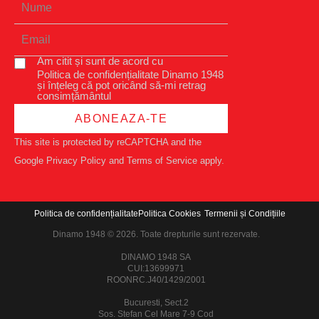
Am citit și sunt de acord cu
Politica de confidențialitate Dinamo 1948
și înțeleg că pot oricând să-mi retrag
consimțământul
ABONEAZA-TE
This site is protected by reCAPTCHA and the
Google
Privacy Policy
and
Terms of Service
apply.
Politica de confidențialitate
Politica Cookies
Termenii și Condițiile
Dinamo 1948 © 2026. Toate drepturile sunt rezervate.
DINAMO 1948 SA
CUI:13699971
ROONRC.J40/1429/2001
Bucuresti, Sect.2
Sos. Stefan Cel Mare 7-9 Cod