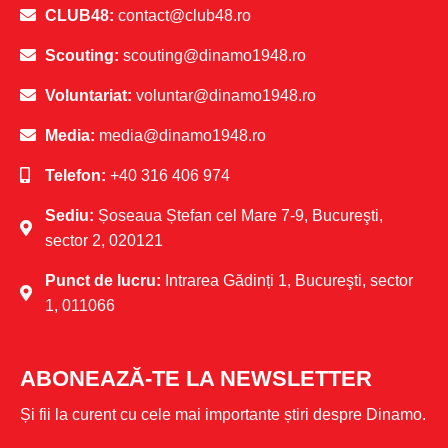
CLUB48:
contact@club48.ro
Scouting:
scouting@dinamo1948.ro
Voluntariat:
voluntar@dinamo1948.ro
Media:
media@dinamo1948.ro
Telefon:
+40 316 406 974
Sediu:
Șoseaua Ștefan cel Mare 7-9, Bucureşti,
sector 2, 020121
Punct de lucru:
Intrarea Gădinți 1, Bucureşti, sector
1, 011066
ABONEAZĂ-TE LA NEWSLETTER
Și fii la curent cu cele mai importante știri despre Dinamo.