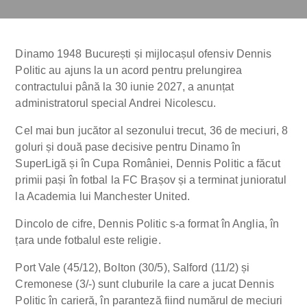
Dinamo 1948 București și mijlocașul ofensiv Dennis
Politic au ajuns la un acord pentru prelungirea
contractului până la 30 iunie 2027, a anunțat
administratorul special Andrei Nicolescu.
Cel mai bun jucător al sezonului trecut, 36 de meciuri, 8
goluri și două pase decisive pentru Dinamo în
SuperLigă și în Cupa României, Dennis Politic a făcut
primii pași în fotbal la FC Brașov și a terminat junioratul
la Academia lui Manchester United.
Dincolo de cifre, Dennis Politic s-a format în Anglia, în
țara unde fotbalul este religie.
Port Vale (45/12), Bolton (30/5), Salford (11/2) și
Cremonese (3/-) sunt cluburile la care a jucat Dennis
Politic în carieră, în paranteză fiind numărul de meciuri