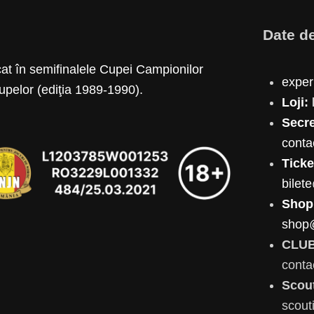
Date d
at în semifinalele Cupei Campionilor
expe
upelor (ediţia 1989-1990).
Loji:
Secre
cont
Ticke
bilet
Shop
shop
CLUB
conta
Scou
scou