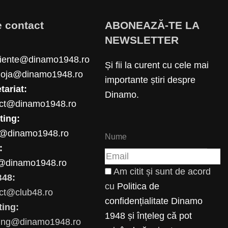
e contact
ABONEAZĂ-TE LA
NEWSLETTER
riente@dinamo1948.ro
Și fii la curent cu cele mai
loja@dinamo1948.ro
importante știri despre
tariat:
Dinamo.
act@dinamo1948.ro
ting:
e@dinamo1948.ro
:
@dinamo1948.ro
Am citit și sunt de acord
48:
cu
Politica de
ct@club48.ro
confidențialitate Dinamo
ting:
1948 și înțeleg că pot
ting@dinamo1948.ro