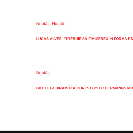
Noutăți
,
Noutăți
LUCAS ALVES: ”TREBUIE SĂ FIM MEREU ÎN FORMA P
Noutăți
BILETE LA DINAMO BUCUREȘTI VS FC HERMANNSTA