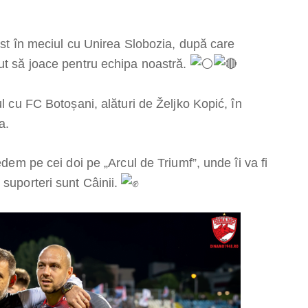
list în meciul cu Unirea Slobozia, după care
ut să joace pentru echipa noastră.
ul cu FC Botoșani, alături de Željko Kopić, în
a.
edem pe cei doi pe „Arcul de Triumf”, unde îi va fi
 suporteri sunt Câinii.