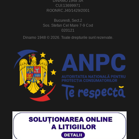
DINAMO 1948 SA
CUI:13699971
ROONRC.J40/1429/2001
Bucuresti, Sect.2
Sos. Stefan Cel Mare 7-9 Cod
020121
Dinamo 1948 © 2026. Toate drepturile sunt rezervate.