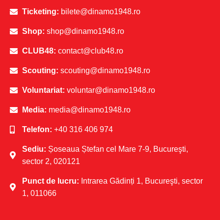
Ticketing:
bilete@dinamo1948.ro
Shop:
shop@dinamo1948.ro
CLUB48:
contact@club48.ro
Scouting:
scouting@dinamo1948.ro
Voluntariat:
voluntar@dinamo1948.ro
Media:
media@dinamo1948.ro
Telefon:
+40 316 406 974
Sediu:
Șoseaua Ștefan cel Mare 7-9, Bucureşti,
sector 2, 020121
Punct de lucru:
Intrarea Gădinți 1, Bucureşti, sector
1, 011066