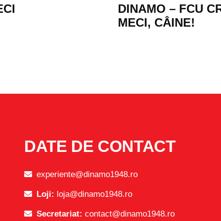
ECI
DINAMO – FCU CR
MECI, CÂINE!
DATE DE CONTACT
experiente@dinamo1948.ro
Loji:
loja@dinamo1948.ro
Secretariat:
contact@dinamo1948.ro