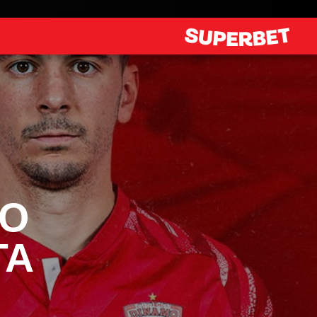
MO
TA