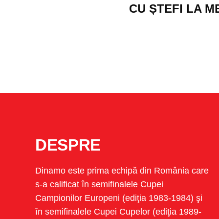
CU ȘTEFI LA M
DESPRE
Dinamo este prima echipă din România care
s-a calificat în semifinalele Cupei
Campionilor Europeni (ediţia 1983-1984) şi
în semifinalele Cupei Cupelor (ediţia 1989-