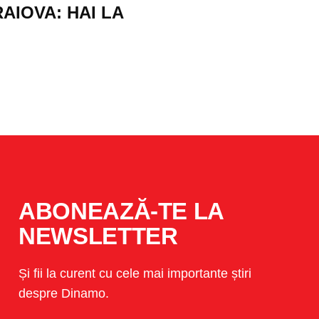
AIOVA: HAI LA
ABONEAZĂ-TE LA
NEWSLETTER
Și fii la curent cu cele mai importante știri
despre Dinamo.