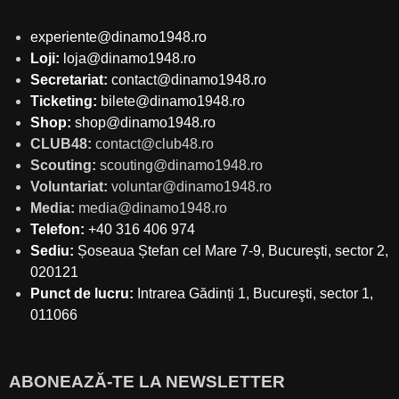
experiente@dinamo1948.ro
Loji:
loja@dinamo1948.ro
Secretariat:
contact@dinamo1948.ro
Ticketing:
bilete@dinamo1948.ro
Shop:
shop@dinamo1948.ro
CLUB48:
contact@club48.ro
Scouting:
scouting@dinamo1948.ro
Voluntariat:
voluntar@dinamo1948.ro
Media:
media@dinamo1948.ro
Telefon:
+40 316 406 974
Sediu:
Șoseaua Ștefan cel Mare 7-9, Bucureşti, sector 2,
020121
Punct de lucru:
Intrarea Gădinți 1, Bucureşti, sector 1,
011066
ABONEAZĂ-TE LA NEWSLETTER