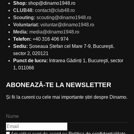
Shop:
shop@dinamo1948.ro
CLUB48:
contact@club48.ro
Scouting:
scouting@dinamo1948.ro
Voluntariat:
voluntar@dinamo1948.ro
Media:
media@dinamo1948.ro
Telefon:
+40 316 406 974
Sediu:
Șoseaua Ștefan cel Mare 7-9, Bucureşti,
sector 2, 020121
Punct de lucru:
Intrarea Gădinți 1, Bucureşti, sector
1, 011066
ABONEAZĂ-TE LA NEWSLETTER
Și fii la curent cu cele mai importante știri despre Dinamo.
Am citit și sunt de acord cu
Politica de confidențialitate