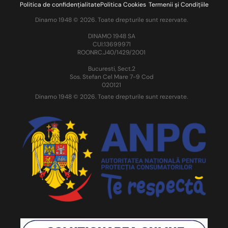
Politica de confidențialitate
Politica Cookies
Termenii și Condițiile
Dinamo 1948 © 2026. Toate drepturile sunt rezervate.
DINAMO 1948 SA
CUI:13699971
ROONRC.J40/1429/2001
Bucuresti, Sect.2
Sos. Stefan Cel Mare 7-9 Cod
020121
Dinamo 1948 © 2026. Toate drepturile sunt rezervate.