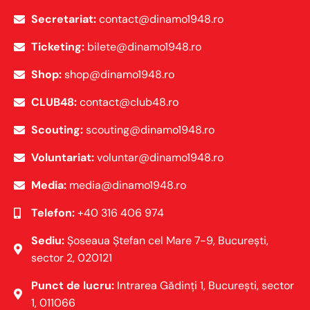
Secretariat:
contact@dinamo1948.ro
Ticketing:
bilete@dinamo1948.ro
Shop:
shop@dinamo1948.ro
CLUB48:
contact@club48.ro
Scouting:
scouting@dinamo1948.ro
Voluntariat:
voluntar@dinamo1948.ro
Media:
media@dinamo1948.ro
Telefon:
+40 316 406 974
Sediu:
Șoseaua Ștefan cel Mare 7-9, Bucureşti,
sector 2, 020121
Punct de lucru:
Intrarea Gădinți 1, Bucureşti, sector
1, 011066