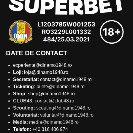
DATE DE CONTACT
experiente@dinamo1948.ro
Loji:
loja@dinamo1948.ro
Secretariat:
contact@dinamo1948.ro
Ticketing:
bilete@dinamo1948.ro
Shop:
shop@dinamo1948.ro
CLUB48:
contact@club48.ro
Scouting:
scouting@dinamo1948.ro
Voluntariat:
voluntar@dinamo1948.ro
Media:
media@dinamo1948.ro
Telefon:
+40 316 406 974