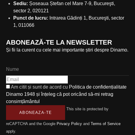
Sediu:
Șoseaua Ștefan cel Mare 7-9, Bucureşti,
sector 2, 020121
Punct de lucru:
Intrarea Gădinți 1, Bucureşti, sector
1, 011066
ABONEAZĂ-TE LA NEWSLETTER
Și fii la curent cu cele mai importante știri despre Dinamo.
Am citit și sunt de acord cu
Politica de confidențialitate
Dinamo 1948 și înțeleg că pot oricând să-mi retrag
consimțământul
This site is protected by
ABONEAZA-TE
reCAPTCHA and the Google
Privacy Policy
and
Terms of Service
apply.