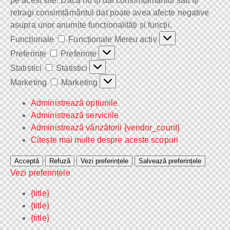
pe acest site. Dacă nu îți dai consimțământul sau îți
retragi consimțământul dat poate avea afecte negative
asupra unor anumite funcționalități și funcții.
Funcționale
Funcționale
Mereu activ
Preferințe
Preferințe
Statistici
Statistici
Marketing
Marketing
Administrează opțiunile
Administrează serviciile
Administrează vânzătorii {vendor_count}
Citește mai multe despre aceste scopuri
Acceptă
Refuză
Vezi preferințele
Salvează preferințele
Vezi preferințele
{title}
{title}
{title}