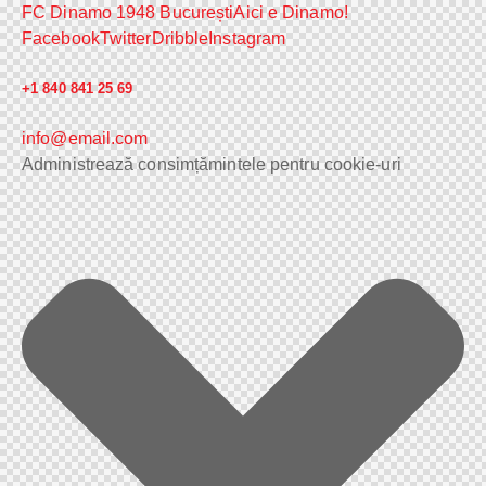
FC Dinamo 1948 București
Aici e Dinamo!
Facebook
Twitter
Dribble
Instagram
+1 840 841 25 69
info@email.com
Administrează consimțămintele pentru cookie-uri