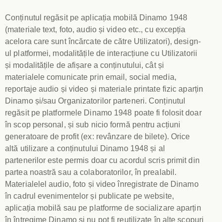
Conținutul regăsit pe aplicația mobilă Dinamo 1948
(materiale text, foto, audio și video etc., cu excepția
acelora care sunt încărcate de către Utilizatori), design-
ul platformei, modalitățile de interacțiune cu Utilizatorii
și modalitățile de afișare a conținutului, cât și
materialele comunicate prin email, social media,
reportaje audio și video și materiale printate fizic aparțin
Dinamo și/sau Organizatorilor parteneri. Conținutul
regăsit pe platformele Dinamo 1948 poate fi folosit doar
în scop personal, și sub nicio formă pentru acțiuni
generatoare de profit (ex: revânzare de bilete). Orice
altă utilizare a conținutului Dinamo 1948 și al
partenerilor este permis doar cu acordul scris primit din
partea noastră sau a colaboratorilor, în prealabil.
Materialelel audio, foto și video înregistrate de Dinamo
în cadrul evenimentelor și publicate pe website,
aplicația mobilă sau pe platforme de socializare aparțin
în întregime Dinamo și nu pot fi reutilizate în alte scopuri