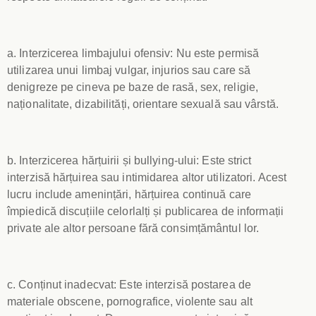
a. Interzicerea limbajului ofensiv: Nu este permisă
utilizarea unui limbaj vulgar, injurios sau care să
denigreze pe cineva pe baze de rasă, sex, religie,
naționalitate, dizabilități, orientare sexuală sau vârstă.
b. Interzicerea hărțuirii și bullying-ului: Este strict
interzisă hărțuirea sau intimidarea altor utilizatori. Acest
lucru include amenințări, hărțuirea continuă care
împiedică discuțiile celorlalți și publicarea de informații
private ale altor persoane fără consimțământul lor.
c. Conținut inadecvat: Este interzisă postarea de
materiale obscene, pornografice, violente sau alt