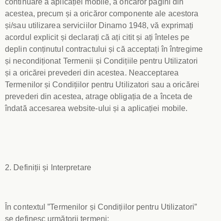
continuare a aplicației mobile, a oricăror pagini din
acestea, precum și a oricăror componente ale acestora
și/sau utilizarea serviciilor Dinamo 1948, vă exprimați
acordul explicit și declarați că ați citit și ați înteles pe
deplin conținutul contractului și că acceptați în întregime
și necondiționat Termenii și Condițiile pentru Utilizatori
și a oricărei prevederi din acestea. Neacceptarea
Termenilor și Condițiilor pentru Utilizatori sau a oricărei
prevederi din acestea, atrage obligația de a înceta de
îndată accesarea website-ului și a aplicației mobile.
2. Definiții și Interpretare
În contextul ”Termenilor și Condițiilor pentru Utilizatori”
se definesc următorii termeni: