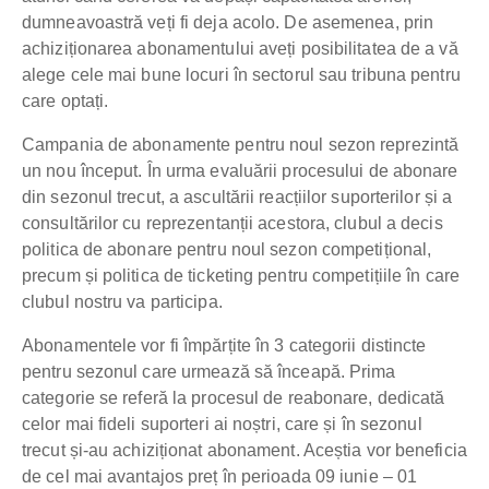
dumneavoastră veți fi deja acolo. De asemenea, prin
achiziționarea abonamentului aveți posibilitatea de a vă
alege cele mai bune locuri în sectorul sau tribuna pentru
care optați.
Campania de abonamente pentru noul sezon reprezintă
un nou început. În urma evaluării procesului de abonare
din sezonul trecut, a ascultării reacțiilor suporterilor și a
consultărilor cu reprezentanții acestora, clubul a decis
politica de abonare pentru noul sezon competițional,
precum și politica de ticketing pentru competițiile în care
clubul nostru va participa.
Abonamentele vor fi împărțite în 3 categorii distincte
pentru sezonul care urmează să înceapă. Prima
categorie se referă la procesul de reabonare, dedicată
celor mai fideli suporteri ai noștri, care și în sezonul
trecut și-au achiziționat abonament. Aceștia vor beneficia
de cel mai avantajos preț în perioada 09 iunie – 01