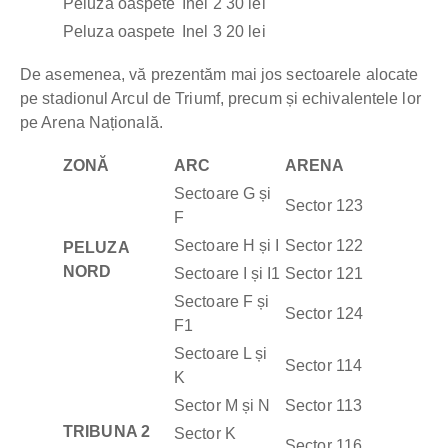
Peluza oaspete
Inel 2
30 lei
Peluza oaspete
Inel 3
20 lei
De asemenea, vă prezentăm mai jos sectoarele alocate
pe stadionul Arcul de Triumf, precum și echivalentele lor
pe Arena Națională.
ZONĂ
ARC
ARENA
Sectoare G și
Sector 123
F
Sectoare H și I
Sector 122
PELUZA
NORD
Sectoare I și I1
Sector 121
Sectoare F și
Sector 124
F1
Sectoare L și
Sector 114
K
Sector M și N
Sector 113
TRIBUNA 2
Sector K
Sector 116