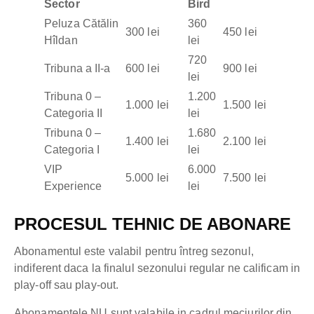
Sector
Bird
Peluza Cătălin
360
300 lei
450 lei
Hîldan
lei
720
Tribuna a II-a
600 lei
900 lei
lei
Tribuna 0 –
1.200
1.000 lei
1.500 lei
Categoria II
lei
Tribuna 0 –
1.680
1.400 lei
2.100 lei
Categoria I
lei
VIP
6.000
5.000 lei
7.500 lei
Experience
lei
PROCESUL TEHNIC DE ABONARE
Abonamentul este valabil pentru întreg sezonul,
indiferent daca la finalul sezonului regular ne calificam in
play-off sau play-out.
Abonamentele NU sunt valabile in cadrul meciurilor din