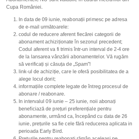
Cupa României.
In data de 09 iunie, reabonații primesc pe adresa
de e-mail următoarele:
codul de reducere aferent fiecărei categorii de
abonament achiziționate în sezonul precedent;
Codul aferent va fi trimis într-un interval de 2-4 ore
de la lansarea vânzării abonamentelor. Vă rugăm
să verificați și căsuța de „Spam”!
link-ul de achiziție, care le oferă posibilitatea de a
alege locul dorit;
informațiile complete legate de întreg procesul de
abonare / reabonare.
In intervalul 09 iunie – 25 iunie, noii abonați
beneficiază de prețuri preferențiale pentru
abonamente, urmând ca, începând cu data de 26
iunie, prețurile sa fie cele fără reducerea aplicata in
perioada Early Bird.
Preturile pentru reabonați rămân aceleași pe