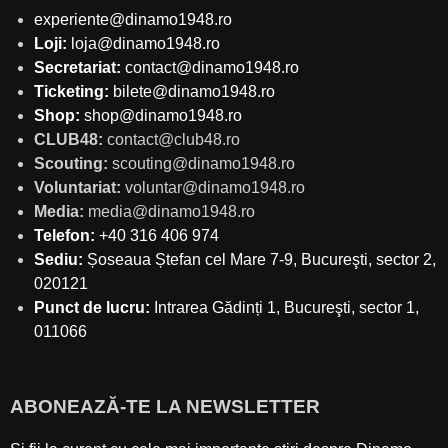
experiente@dinamo1948.ro
Loji:
loja@dinamo1948.ro
Secretariat:
contact@dinamo1948.ro
Ticketing:
bilete@dinamo1948.ro
Shop:
shop@dinamo1948.ro
CLUB48:
contact@club48.ro
Scouting:
scouting@dinamo1948.ro
Voluntariat:
voluntar@dinamo1948.ro
Media:
media@dinamo1948.ro
Telefon:
+40 316 406 974
Sediu:
Șoseaua Ștefan cel Mare 7-9, Bucureşti, sector 2,
020121
Punct de lucru:
Intrarea Gădinți 1, Bucureşti, sector 1,
011066
ABONEAZĂ-TE LA NEWSLETTER