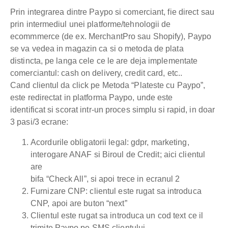
Prin integrarea dintre Paypo si comerciant, fie direct sau
prin intermediul unei platforme/tehnologii de
ecommmerce (de ex. MerchantPro sau Shopify), Paypo
se va vedea in magazin ca si o metoda de plata
distincta, pe langa cele ce le are deja implementate
comerciantul: cash on delivery, credit card, etc..
Cand clientul da click pe Metoda “Plateste cu Paypo”,
este redirectat in platforma Paypo, unde este
identificat si scorat intr-un proces simplu si rapid, in doar
3 pasi/3 ecrane:
Acordurile obligatorii legal: gdpr, marketing,
interogare ANAF si Biroul de Credit; aici clientul
are
bifa “Check All”, si apoi trece in ecranul 2
Furnizare CNP: clientul este rugat sa introduca
CNP, apoi are buton “next”
Clientul este rugat sa introduca un cod text ce il
trimite Paypo pe SMS clientului